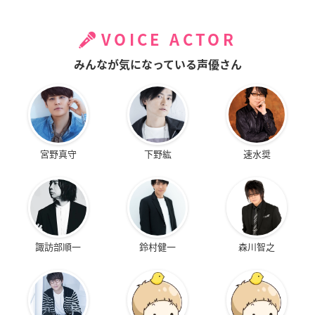
VOICE ACTOR
みんなが気になっている声優さん
宮野真守
下野紘
速水奨
諏訪部順一
鈴村健一
森川智之