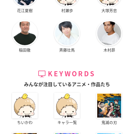
花江夏樹
村瀬歩
大塚芳忠
稲田徹
斉藤壮馬
木村昴
KEYWORDS
みんなが注目しているアニメ・作品たち
ちいかわ
キャラ一覧
鬼滅の刃