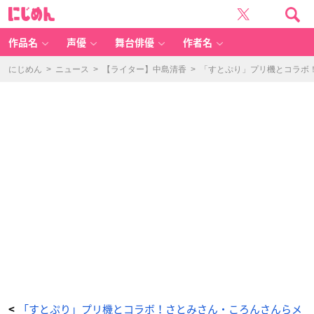
「す
に
と
じ
ぷ
め
り」
ん
×
プ
作品名
声優
舞台俳優
作者名
リ
ク
ラ
機
にじめん
>
ニュース
>
【ライター】中島清香
>
「すとぷり」プリ機とコラボ！
「M
Y
P
A
L
E
T
T
E
（マ
イ
パ
レ
ッ
ト）」
-
ア
ニ
メ
情
報
サ
イ
ト
に
じ
め
ん
「すとぷり」プリ機とコラボ！さとみさん・ころんさんらメ
<