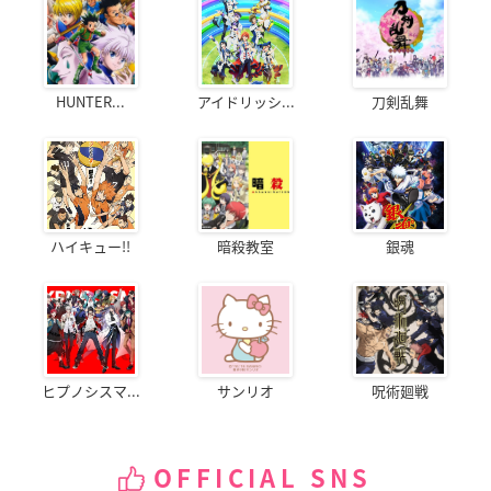
HUNTER...
アイドリッシ...
刀剣乱舞
ハイキュー!!
暗殺教室
銀魂
ヒプノシスマ...
サンリオ
呪術廻戦
OFFICIAL SNS