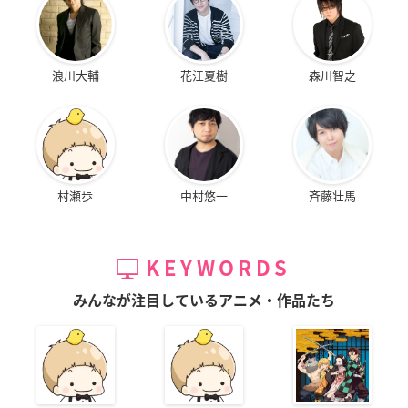
浪川大輔
花江夏樹
森川智之
村瀬歩
中村悠一
斉藤壮馬
KEYWORDS
みんなが注目しているアニメ・作品たち