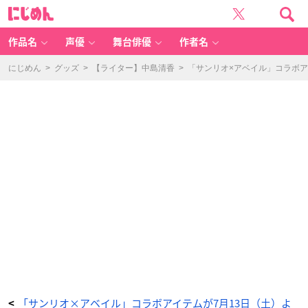
「サ
に
ン
じ
リ
め
オ
ん
×
ア
作品名
声優
舞台俳優
作者名
ベ
イ
ル」
-
にじめん
>
グッズ
>
【ライター】中島清香
>
「サンリオ×アベイル」コラボア
ア
ニ
メ
情
報
サ
イ
ト
に
じ
め
ん
「サンリオ×アベイル」コラボアイテムが7月13日（土）よ
<