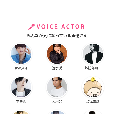
VOICE ACTOR
みんなが気になっている声優さん
宮野真守
速水奨
諏訪部順一
下野紘
木村昴
坂本真綾