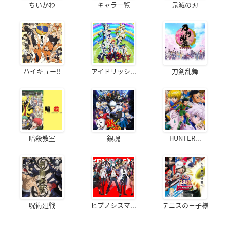
ちいかわ
キャラ一覧
鬼滅の刃
ハイキュー!!
アイドリッシ...
刀剣乱舞
暗殺教室
銀魂
HUNTER...
呪術廻戦
ヒプノシスマ...
テニスの王子様