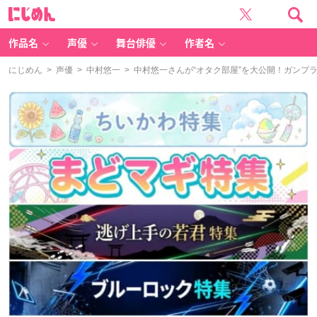
に
じ
め
ん
作品名
声優
舞台俳優
作者名
にじめん
>
声優
>
中村悠一
> 中村悠一さんが“オタク部屋”を大公開！ガン