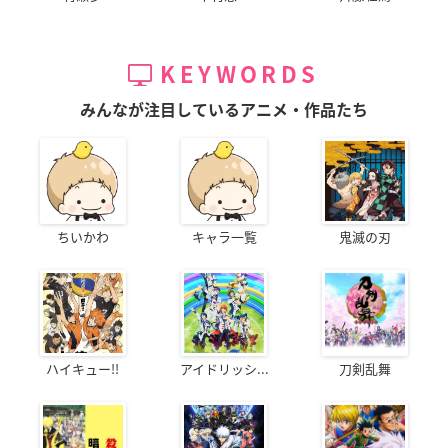
KEYWORDS
みんなが注目しているアニメ・作品たち
ちいかわ
キャラ一覧
鬼滅の刃
ハイキュー!!
アイドリッシ...
刀剣乱舞