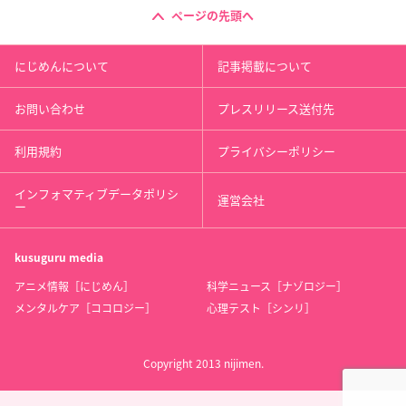
ページの先頭へ
にじめんについて
記事掲載について
お問い合わせ
プレスリリース送付先
利用規約
プライバシーポリシー
インフォマティブデータポリシ
運営会社
ー
kusuguru
media
アニメ情報［にじめん］
科学ニュース［ナゾロジー］
メンタルケア［ココロジー］
心理テスト［シンリ］
Copyright 2013 nijimen.