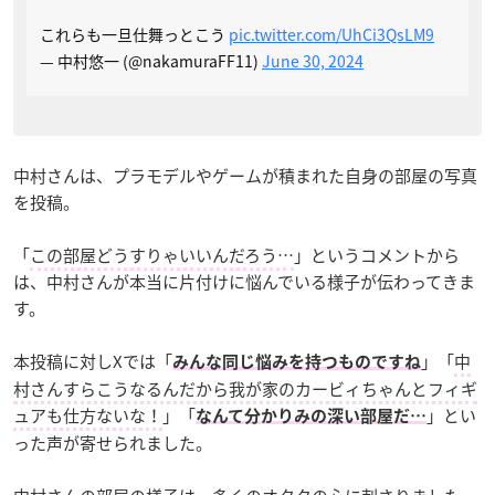
これらも一旦仕舞っとこう
pic.twitter.com/UhCi3QsLM9
— 中村悠一 (@nakamuraFF11)
June 30, 2024
中村さんは、プラモデルやゲームが積まれた自身の部屋の写真
を投稿。
「
この部屋どうすりゃいいんだろう…
」というコメントから
は、中村さんが本当に片付けに悩んでいる様子が伝わってきま
す。
本投稿に対しXでは「
」「
中
みんな同じ悩みを持つものですね
村さんすらこうなるんだから我が家のカービィちゃんとフィギ
ュアも仕方ないな！
」「
」とい
なんて分かりみの深い部屋だ…
った声が寄せられました。