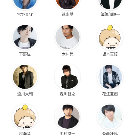
宮野真守
速水奨
諏訪部順一
下野紘
木村昴
坂本真綾
浪川大輔
森川智之
花江夏樹
村瀬歩
中村悠一
斉藤壮馬