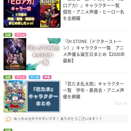
ロアカ）』キャラクター一覧
個性・アニメ声優・ヒーロー名
を全網羅
話題
アニメ
『Dr.STONE（ドクターストー
ン）』キャラクター一覧 アニ
メ声優＆誕生日まとめ【2026年
最新】
話題
アニメ
マンガ
声優
『忍たま乱太郎』キャラクター
一覧 学年・委員会・アニメ声
優を網羅
7コメント
めっちゃ分かりやすいです！ ありがとうございます！！
話題