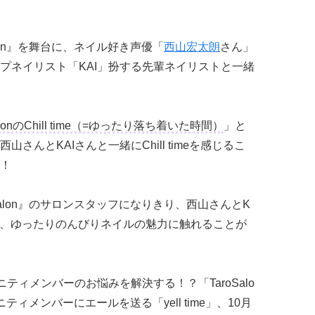
lon』を舞台に、ネイル好き声優「
西山宏太朗
さん」
プネイリスト「KAI」扮する先輩ネイリストと一緒
alonのChill time（=ゆったり落ち着いた時間）
」と
んとKAIさんと一緒にChill timeを感じるこ
！
Salon』のサロンスタッフになりきり、西山さんとK
ら、ゆったりのんびりネイルの魅力に触れることが
ティメンバーのお悩みを解決する！？「TaroSalo
ィメンバーにエールを送る「yell time」、10月