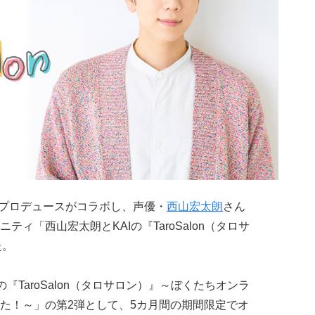
と81プロデュースがコラボし、声優・
西山宏太朗
さん
ィ「西山宏太朗とKAIの『TaroSalon（タロサ
た。
『TaroSalon（タロサロン）』～ぼくたちオンラ
た！～」の第2弾として、5カ月間の期間限定でオ