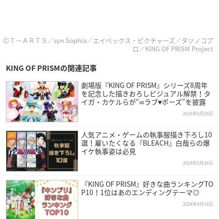
ⒸＴ－ＡＲＴＳ／syn Sophia／エイベックス・ピクチャーズ／タツノコプ
ロ／KING OF PRISM Project
KING OF PRISMの関連記事
劇場版『KING OF PRISM』シリーズ8周年
を記念した描きおろしビジュアル解禁！タ
イガ・カケルらが“∞ラブ♥ポーズ”を披露
2024年6月20日
人気アニメ・ゲームの執事服描き下ろし10
選！雇いたくなる『BLEACH』白哉らの爆
イケ執事姿は必見
2024年5月26日
『KING OF PRISM』好きな曲ランキングTO
P10！1位はあのエンディングテーマ◎
2024年4月14日