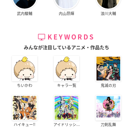
武内駿輔
内山昂輝
浪川大輔
KEYWORDS
みんなが注目しているアニメ・作品たち
ちいかわ
キャラ一覧
鬼滅の刃
ハイキュー!!
アイドリッシ...
刀剣乱舞