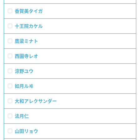
香賀美タイガ
十王院カケル
鷹梁ミナト
西園寺レオ
涼野ユウ
如月ルヰ
大和アレクサンダー
法月仁
山田リョウ