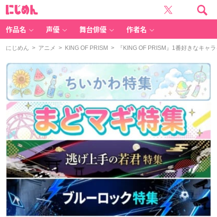
に
じ
め
ん
作品名
声優
舞台俳優
作者名
にじめん
>
アニメ
>
KING OF PRISM
> 『KING OF PRISM』1番好きな