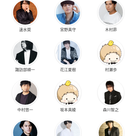
速水奨
宮野真守
木村昴
諏訪部順一
花江夏樹
村瀬歩
中村悠一
坂本真綾
森川智之