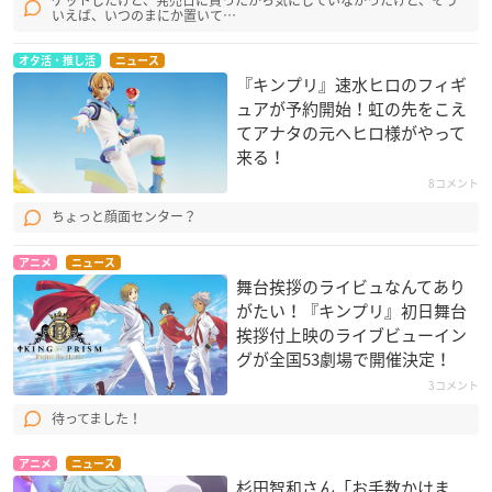
いえば、いつのまにか置いて…
オタ活・推し活
ニュース
『キンプリ』速水ヒロのフィギ
ュアが予約開始！虹の先をこえ
てアナタの元へヒロ様がやって
来る！
8コメント
ちょっと顔面センター？
アニメ
ニュース
舞台挨拶のライビュなんてあり
がたい！『キンプリ』初日舞台
挨拶付上映のライブビューイン
グが全国53劇場で開催決定！
3コメント
待ってました！
アニメ
ニュース
杉田智和さん「お手数かけま