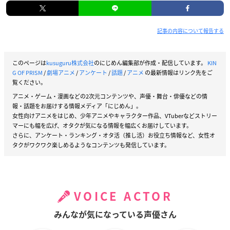
記事の内容について報告する
このページは
kusuguru株式会社
のにじめん編集部が作成・配信しています。
KIN
G OF PRISM
/
劇場アニメ
/
アンケート
/
話題
/
アニメ
の最新情報はリンク先をご
覧ください。
アニメ・ゲーム・漫画などの2次元コンテンツや、声優・舞台・俳優などの情
報・話題をお届けする情報メディア「にじめん」。
女性向けアニメをはじめ、少年アニメやキャラクター作品、VTuberなどストリー
マーにも幅を広げ、オタクが気になる情報を幅広くお届けしています。
さらに、アンケート・ランキング・オタ活（推し活）お役立ち情報など、女性オ
タクがワクワク楽しめるようなコンテンツも発信しています。
VOICE ACTOR
みんなが気になっている声優さん