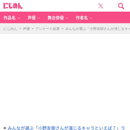
小
に
野
じ
友
め
樹
ん
さ
ん
作品名
声優
舞台俳優
作者名
誕
生
日
-
にじめん
>
声優
>
アンケート結果
>
みんなが選ぶ「小野友樹さんが演じるキャラ
ア
ニ
メ
情
報
サ
イ
ト
に
じ
め
ん
みんなが選ぶ「小野友樹さんが演じるキャラといえば？」ラ
<