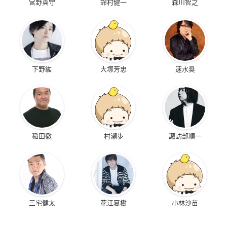
宮野真守
鈴村健一
森川智之
下野紘
大塚芳忠
速水奨
稲田徹
村瀬歩
諏訪部順一
三宅健太
花江夏樹
小林沙苗