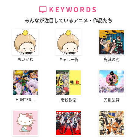
KEYWORDS
みんなが注目しているアニメ・作品たち
ちいかわ
キャラ一覧
鬼滅の刃
HUNTER...
暗殺教室
刀剣乱舞