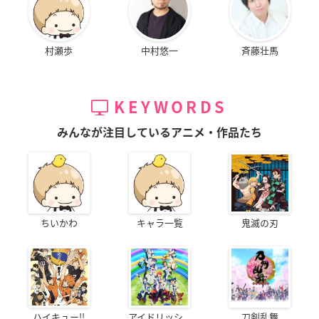
村瀬歩
中村悠一
斉藤壮馬
KEYWORDS
みんなが注目しているアニメ・作品たち
ちいかわ
キャラ一覧
鬼滅の刃
ハイキュー!!
アイドリッシ...
刀剣乱舞