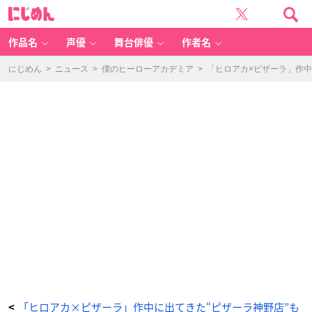
「ヒ
に
ロ
じ
ア
め
カ
ん
×
ピ
作品名
声優
舞台俳優
作者名
ザ
ー
ラ」
マ
にじめん
>
ニュース
>
僕のヒーローアカデミア
>
「ヒロアカ×ピザーラ」作中
ス
ト
バ
イ
キ
ャ
ン
ペ
ー
ン
A
賞：
ピ
ザ
ー
ラ
限
定
ア
ク
リ
ル
ス
タ
ン
ド
緑
谷
出
久
＆
爆
豪
勝
「ヒロアカ×ピザーラ」作中に出てきた“ピザーラ神野店”も
<
己