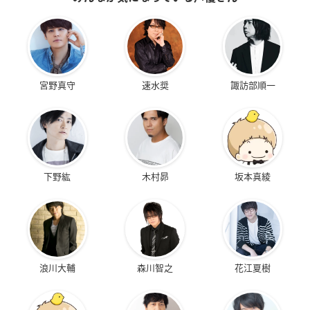
宮野真守
速水奨
諏訪部順一
下野紘
木村昴
坂本真綾
浪川大輔
森川智之
花江夏樹