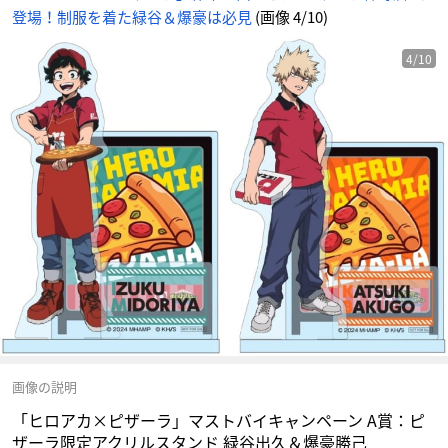
-
登場！制服を着た緑谷＆爆豪は必見
(画像 4/10)
ア
ニ
メ
情
報
4/10
サ
イ
ト
に
じ
め
ん
画像の説明
「ヒロアカ×ピザーラ」マストバイキャンペーン A賞：ピ
ザーラ限定アクリルスタンド 緑谷出久＆爆豪勝己