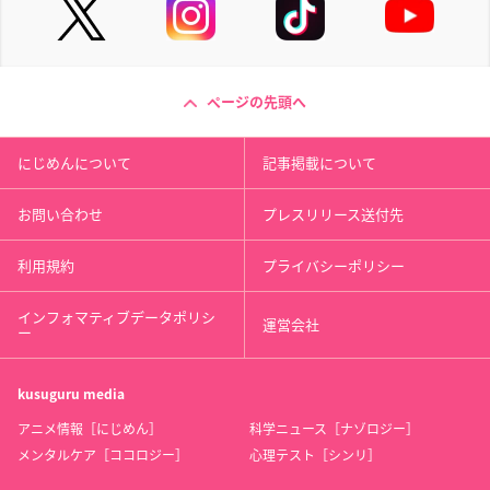
ページの先頭へ
にじめんについて
記事掲載について
お問い合わせ
プレスリリース送付先
利用規約
プライバシーポリシー
インフォマティブデータポリシ
運営会社
ー
kusuguru
media
アニメ情報［にじめん］
科学ニュース［ナゾロジー］
メンタルケア［ココロジー］
心理テスト［シンリ］