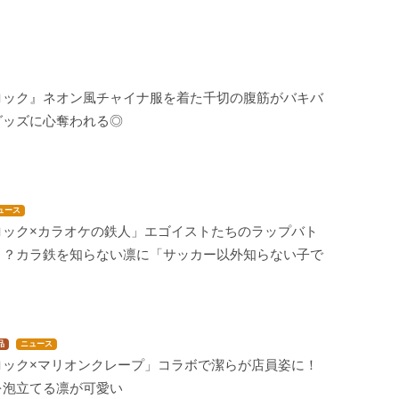
ロック』ネオン風チャイナ服を着た千切の腹筋がバキバ
グッズに心奪われる◎
ュース
ロック×カラオケの鉄人」エゴイストたちのラップバト
！？カラ鉄を知らない凛に「サッカー以外知らない子で
品
ニュース
ロック×マリオンクレープ」コラボで潔らが店員姿に！
を泡立てる凛が可愛い