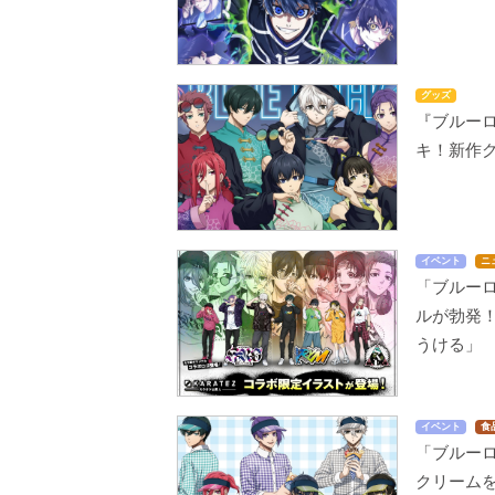
グッズ
『ブルー
キ！新作
イベント
ニ
「ブルー
ルが勃発
うける」
イベント
食
「ブルー
クリーム