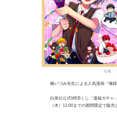
引用：
椿いづみ先生による人気漫画『俺様
白泉社公式WEBくじ「漫福ガチャ」にて
（木）12:00までの期間限定で販