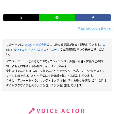
記事の内容について報告する
このページは
kusuguru株式会社
のにじめん編集部が作成・配信しています。
WI
ND BREAKER
/
イベント
/
カフェ
/
ニュース
の最新情報はリンク先をご覧くださ
い。
アニメ・ゲーム・漫画などの2次元コンテンツや、声優・舞台・俳優などの情
報・話題をお届けする情報メディア「にじめん」。
女性向けアニメをはじめ、少年アニメやキャラクター作品、VTuberなどストリー
マーにも幅を広げ、オタクが気になる情報を幅広くお届けしています。
さらに、アンケート・ランキング・オタ活（推し活）お役立ち情報など、女性オ
タクがワクワク楽しめるようなコンテンツも発信しています。
VOICE ACTOR