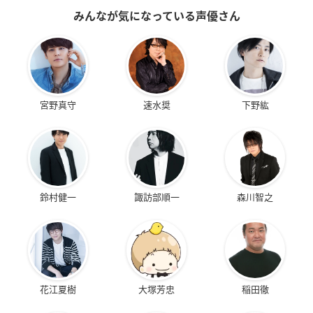
みんなが気になっている声優さん
宮野真守
速水奨
下野紘
鈴村健一
諏訪部順一
森川智之
花江夏樹
大塚芳忠
稲田徹