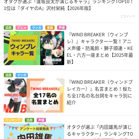
オタクが選ぶ「逢坂良太が演じるキャラ」ランキングTOP10！
1位は『ダイヤのA』沢村栄純【2026年版】
2コメント
話題
アニメ
マンガ
書籍
声優
『WIND BREAKER（ウィンブ
レ）』キャラクター一覧！アニ
メ声優・防風鈴・獅子頭連・KE
EL・六方一座まとめ【2025年最
新】
話題
マンガ
『WIND BREAKER（ウィンドブ
レイカー）』名言まとめ！桜た
ち全17名の名台詞をキャラ別に
紹介
ランキング
話題
声優
オタクが選ぶ「内田雄馬が演じ
るキャラクター」ランキングTO