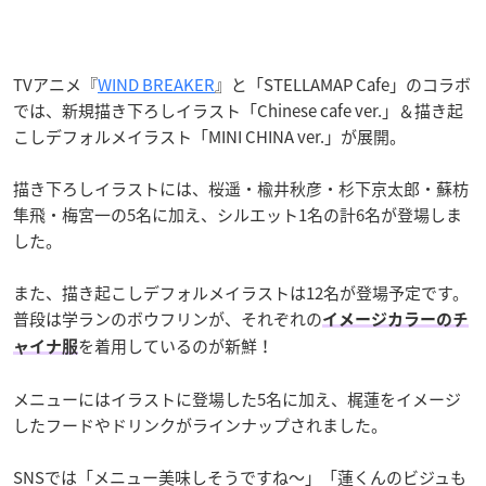
TVアニメ『
WIND BREAKER
』と「STELLAMAP Cafe」のコラボ
では、新規描き下ろしイラスト「Chinese cafe ver.」＆描き起
こしデフォルメイラスト「MINI CHINA ver.」が展開。
描き下ろしイラストには、桜遥・楡井秋彦・杉下京太郎・蘇枋
隼飛・梅宮一の5名に加え、シルエット1名の計6名が登場しま
した。
また、描き起こしデフォルメイラストは12名が登場予定です。
普段は学ランのボウフリンが、それぞれの
イメージカラーのチ
を着用しているのが新鮮！
ャイナ服
メニューにはイラストに登場した5名に加え、梶蓮をイメージ
したフードやドリンクがラインナップされました。
SNSでは「
メニュー美味しそうですね～
」「
蓮くんのビジュも