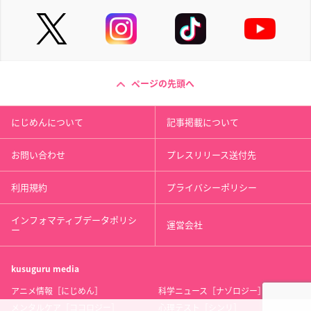
ページの先頭へ
にじめんについて
記事掲載について
お問い合わせ
プレスリリース送付先
利用規約
プライバシーポリシー
インフォマティブデータポリシ
運営会社
ー
kusuguru
media
アニメ情報［にじめん］
科学ニュース［ナゾロジー］
メンタルケア［ココロジー］
心理テスト［シンリ］