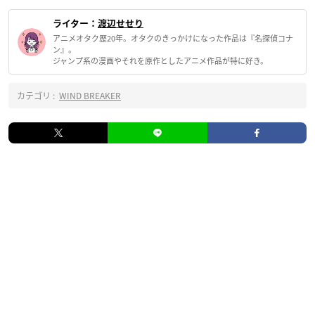
ライター：
渡辺せせり
アニメオタク歴20年。オタクのきっかけになった作品は『名探偵コナ
ン』。
ジャンプ系の漫画やそれを原作としたアニメ作品が特に好き。
カテゴリ :
WIND BREAKER