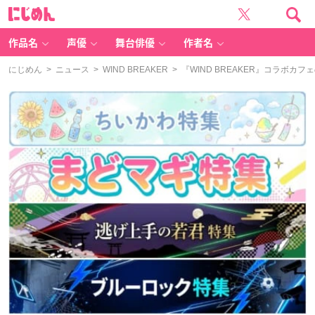
に
じ
め
ん
作品名
声優
舞台俳優
作者名
にじめん
>
ニュース
>
WIND BREAKER
> 『WIND BREAKER』コラ