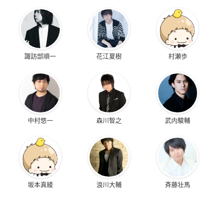
諏訪部順一
花江夏樹
村瀬歩
中村悠一
森川智之
武内駿輔
坂本真綾
浪川大輔
斉藤壮馬