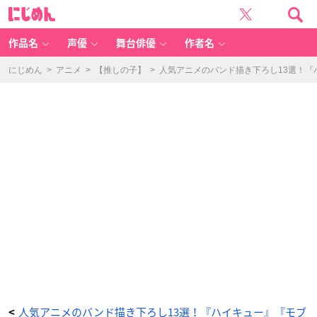
人
に
気
じ
ア
め
ニ
ん
メ
の
作品名
声優
舞台俳優
作者名
バ
ン
ド
描
にじめん
>
アニメ
>
【推しの子】
>
人気アニメのバンド描き下ろし13選！
き
下
ろ
し
1
3
選！
-
ア
ニ
メ
情
報
サ
イ
ト
に
じ
め
ん
人気アニメのバンド描き下ろし13選！『ハイキュー』『モブ
<