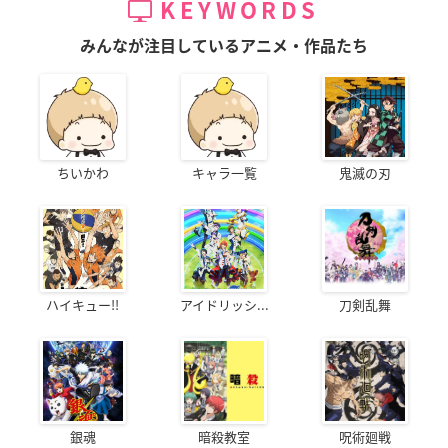
KEYWORDS
みんなが注目しているアニメ・作品たち
ちいかわ
キャラ一覧
鬼滅の刃
ハイキュー!!
アイドリッシ...
刀剣乱舞
銀魂
暗殺教室
呪術廻戦