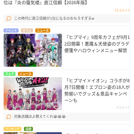
位は『炎の蜃気楼』直江信綱【2026年版】
13コメント
この時代に直江信綱が1位になるのおもろすぎるw
イベント
カフェ
ニュース
『ヒプマイ』9周年カフェが9月1
2日開幕！悪魔＆天使姿のグラデ
便箋やハロウィンメニュー解禁
フェア
ニュース
「ヒプマイ×イオン」コラボが8
月7日開催！エプロン姿の18人が
勢揃いでグッズ＆景品キャンペ
ーンも
4コメント
対象店舗はよ教えてくれ😭😭😭
ランキング
話題