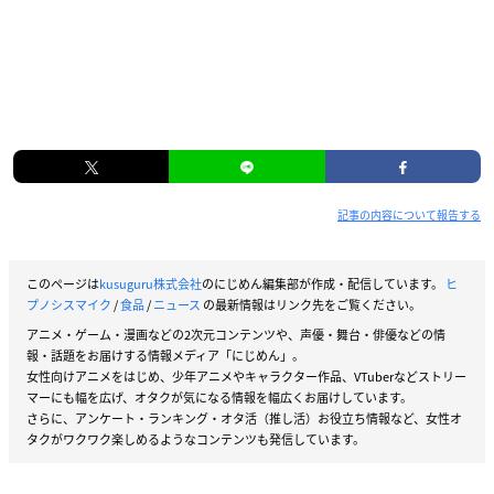
記事の内容について報告する
このページは
kusuguru株式会社
のにじめん編集部が作成・配信しています。
ヒ
プノシスマイク
/
食品
/
ニュース
の最新情報はリンク先をご覧ください。
アニメ・ゲーム・漫画などの2次元コンテンツや、声優・舞台・俳優などの情
報・話題をお届けする情報メディア「にじめん」。
女性向けアニメをはじめ、少年アニメやキャラクター作品、VTuberなどストリー
マーにも幅を広げ、オタクが気になる情報を幅広くお届けしています。
さらに、アンケート・ランキング・オタ活（推し活）お役立ち情報など、女性オ
タクがワクワク楽しめるようなコンテンツも発信しています。