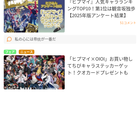
『ヒプマイ』人気キャラランキ
ングTOP10！第1位は観音坂独歩
【2025年版アンケート結果】
51コメント
私の心には帝统が一番だ
フェア
ニュース
「ヒプマイ×OIOI」お買い物し
てちびキャラステッカーゲッ
ト！クオカードプレゼントも