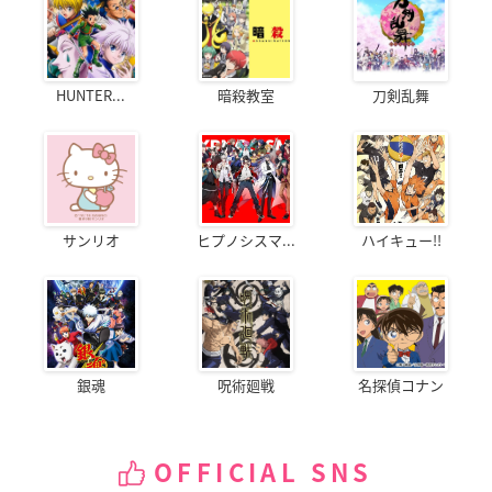
HUNTER...
暗殺教室
刀剣乱舞
サンリオ
ヒプノシスマ...
ハイキュー!!
銀魂
呪術廻戦
名探偵コナン
OFFICIAL SNS