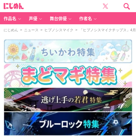
に
じ
め
ん
作品名
声優
舞台俳優
作者名
にじめん
>
ニュース
>
ヒプノシスマイク
> 「ヒプノシスマイクチップス」4月