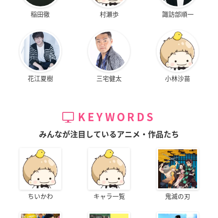
稲田徹
村瀬歩
諏訪部順一
花江夏樹
三宅健太
小林沙苗
KEYWORDS
みんなが注目しているアニメ・作品たち
ちいかわ
キャラ一覧
鬼滅の刃