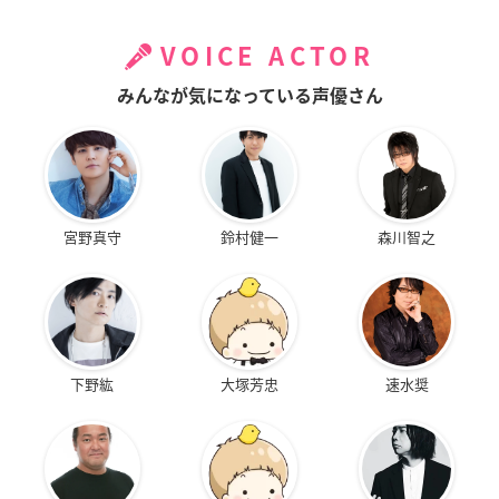
VOICE ACTOR
みんなが気になっている声優さん
宮野真守
鈴村健一
森川智之
下野紘
大塚芳忠
速水奨