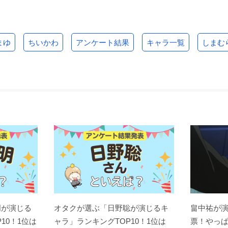
まゆ
ちいかわ
アンケート結果
キャラ一覧
しまむ
明が演じる
オタクが選ぶ「日野聡が演じるキ
畠中祐が
10！1位は
ャラ」ランキングTOP10！1位は
票！やっ