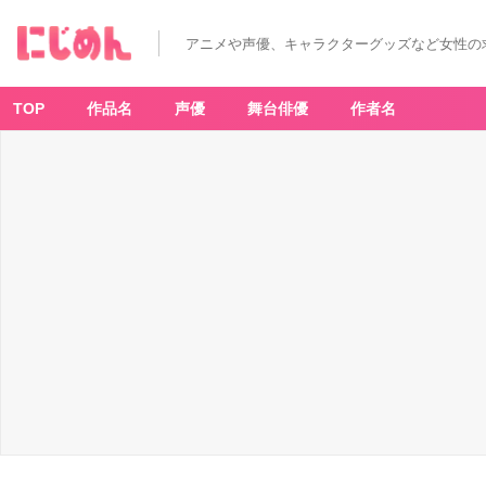
第
2
位：
アニメや声優、キャラクターグッズなど女性の
黒
子
の
バ
ス
TOP
作品名
声優
舞台俳優
作者名
ケ
（伊
月
俊） 8
1
票
の
画
像
-
ア
ニ
メ
情
報
サ
イ
ト
に
じ
め
ん