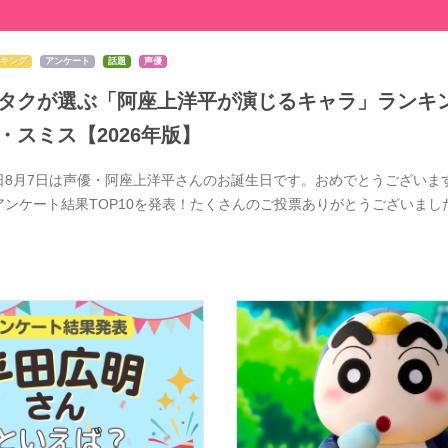
キング
アンケート
話題
声優
タクが選ぶ「阿座上洋平が演じるキャラ」ランキン
・スミス【2026年版】
日8月7日は声優・阿座上洋平さんのお誕生日です。おめでとうございま
アンケート結果TOP10を発表！たくさんのご投票ありがとうございま