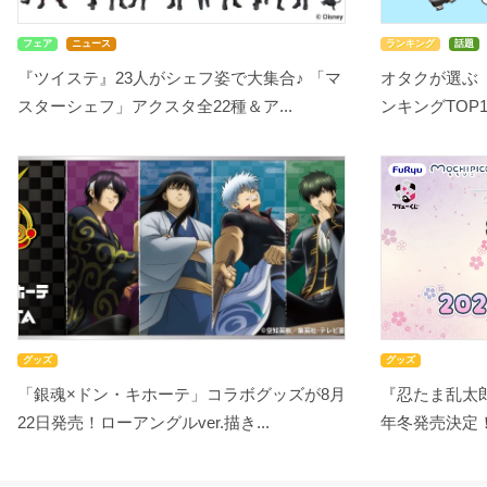
フェア
ニュース
ランキング
話題
『ツイステ』23人がシェフ姿で大集合♪ 「マ
オタクが選ぶ
スターシェフ」アクスタ全22種＆ア...
ンキングTOP10
グッズ
グッズ
「銀魂×ドン・キホーテ」コラボグッズが8月
『忍たま乱太郎
22日発売！ローアングルver.描き...
年冬発売決定！