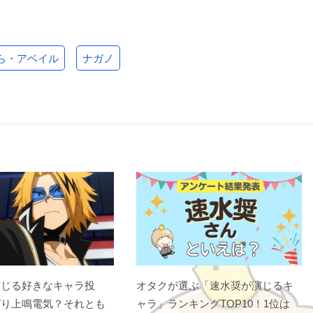
ら・アベイル
ナガノ
演じる好きなキャラ投
オタクが選ぶ「速水奨が演じるキ
ぱり上鳴電気？それとも
ャラ」ランキングTOP10！1位は