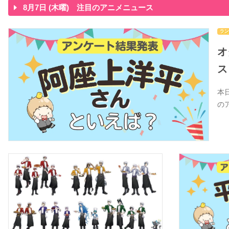
8月7日 (木曜) 注目のアニメニュース
ラン
オ
ス
本
の