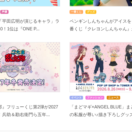
声優
一番くじ
グッズ
「平田広明が演じるキャラ」ラ
ペンギンしんちゃんがアイスを
！1位は『ONE P...
番くじ『クレヨンしんちゃん』が8
イベント
ファッション
ニュース
』フリューくじ第2弾が2027
「まどマギ×ANGEL BLUE」
兵助＆勘右衛門ら五年...
の私服が尊い♪描き下ろしグッズ.