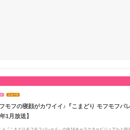
メ
ニュース
フモフの寝顔がカワイイ♪『こまどり モフモフパレ
7年1月放送】
ニメ『こまどりモフモフパレード』の全16キャラクタービジュアルと担当