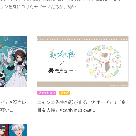
バッジを身につけたモフモフたちが、ぬい
ファッション
グッズ
イ』×22カレ
ニャンコ先生の顔がまるごとポーチに♪『夏
い...
目友人帳』×earth music&#...