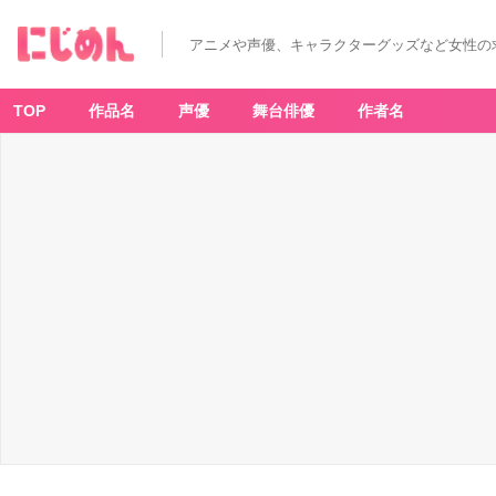
蜂
楽
廻
アニメや声優、キャラクターグッズなど女性の
-
ア
ニ
メ
情
TOP
作品名
声優
舞台俳優
作者名
報
サ
イ
ト
に
じ
め
ん