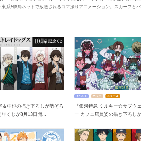
レ東系列6局ネットで放送されるコマ撮りアニメーション。スカーフと
イベント
カフェ
ニュース
宰＆中也の描き下ろしが勢ぞろ
『銀河特急 ミルキー☆サブウェ
周年くじが8月13日開...
ー カフェ店員姿の描き下ろしが尊