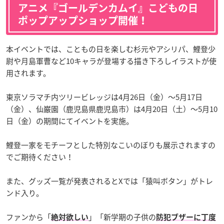
アニメ『ゴールデンカムイ』こどもの日
ポップアップショップ開催！
本イベントでは、こともの日を楽しむ杉元やアシリパ、鯉登少
尉や月島軍曹など10キャラが登場する描き下ろしイラストが使
用されます。
東京ソラマチ内ツリービレッジは4月26日（金）～5月17日
（金）、仙巌園（鹿児島県鹿児島市）は4月20日（土）～5月10
日（金）の期間にてイベントを実施。
鯉登一家をモチーフとした特別なこいのぼりも展示されますの
でご期待ください！
また、グッズ一覧が発表されるとXでは「猿叫ボタン」がトレ
ンド入り。
ファンから「
」「新学期の子供の
絶対欲しい
防犯ブザーに丁度