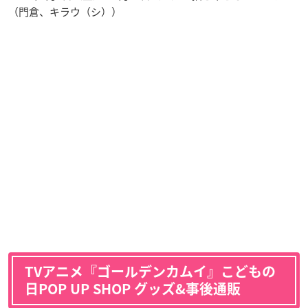
（門倉、キラウ（シ））
TVアニメ『ゴールデンカムイ』こどもの
日POP UP SHOP グッズ&事後通販