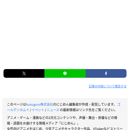
記事の内容について報告する
このページは
kusuguru株式会社
のにじめん編集部が作成・配信しています。
ゴ
ールデンカムイ
/
イベント
/
ニュース
の最新情報はリンク先をご覧ください。
アニメ・ゲーム・漫画などの2次元コンテンツや、声優・舞台・俳優などの情
報・話題をお届けする情報メディア「にじめん」。
女性向けアニメをはじめ、少年アニメやキャラクター作品、VTuberなどストリー