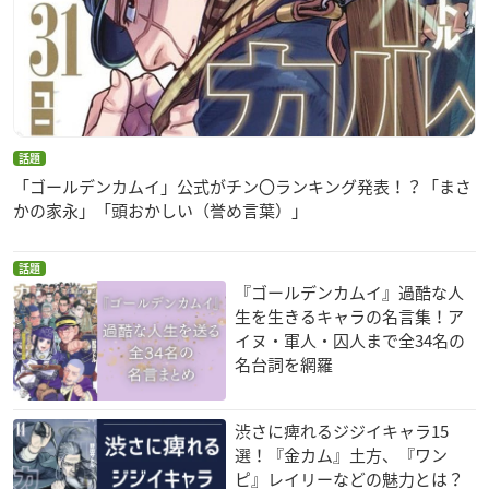
話題
「ゴールデンカムイ」公式がチン〇ランキング発表！？「まさ
かの家永」「頭おかしい（誉め言葉）」
話題
『ゴールデンカムイ』過酷な人
生を生きるキャラの名言集！ア
イヌ・軍人・囚人まで全34名の
名台詞を網羅
渋さに痺れるジジイキャラ15
選！『金カム』土方、『ワン
ピ』レイリーなどの魅力とは？