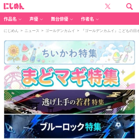
に
じ
め
ん
作品名
声優
舞台俳優
作者名
にじめん
>
ニュース
>
ゴールデンカムイ
> 『ゴールデンカムイ』こどもの日