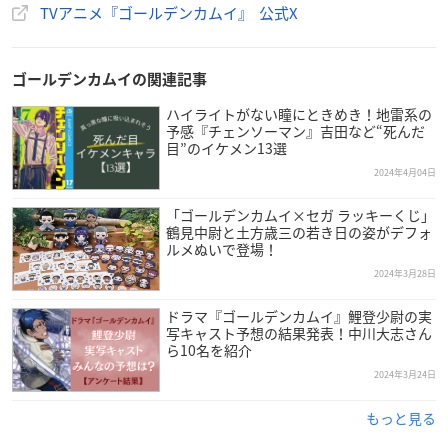
TVアニメ『
#ゴールデンカムイ
』こどもの日POP UP SHOP
TVアニメ『ゴールデンカムイ』 公式X
グッズラインナップ公開ッ!!
「
#こどもの日
」テーマ描き下ろしや鯉登親子こいのぼりデ
ザイン使用のグッズ、キエエエッ(猿叫)!!ボタンなど各種ご
ゴールデンカムイの関連記事
用意ッ!!
ハイライトがない瞳にときめき！地雷系の
東京ソラマチ内ツリービレッジ・仙巌園にて、4/26(金)～発
予感『チェンソーマン』吉田など“死んだ
売開始！
https://t.co/9oamVxoLVg
目”のイケメン13選
pic.twitter.com/7gU1j4
Wvqn
2024年4月04日
— TVアニメ『
ゴールデンカムイ
』公式 (@kamuy_anime)
A
「ゴールデンカムイ×セガ ラッキーくじ」
pril 12, 2024
鶴見中尉と土方歳三の若き日の姿がデフォ
ルメぬいで登場！
2024年3月28日
ドラマ『ゴールデンカムイ』鯉登少尉の実
写キャスト予想の結果発表！中川大志さん
ら10名を紹介
2024年3月24日
もっと見る