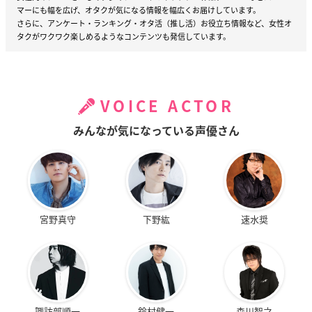
マーにも幅を広げ、オタクが気になる情報を幅広くお届けしています。
さらに、アンケート・ランキング・オタ活（推し活）お役立ち情報など、女性オ
タクがワクワク楽しめるようなコンテンツも発信しています。
VOICE ACTOR
みんなが気になっている声優さん
宮野真守
下野紘
速水奨
諏訪部順一
鈴村健一
森川智之