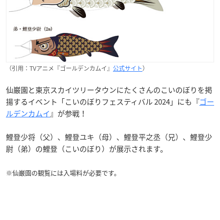
（引用：TVアニメ『ゴールデンカムイ』
公式サイト
）
仙巌園と東京スカイツリータウンにたくさんのこいのぼりを掲
揚するイベント「こいのぼりフェスティバル 2024」にも『
ゴー
ルデンカムイ
』が参戦！
鯉登少将（父）、鯉登ユキ（母）、鯉登平之丞（兄）、鯉登少
尉（弟）の鯉登（こいのぼり）が展示されます。
※仙巌園の観覧には入場料が必要です。