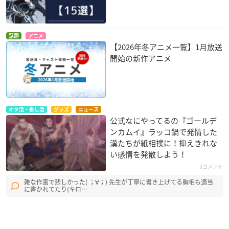
話題
アニメ
【2026年冬アニメ一覧】1月放送
開始の新作アニメ
オタ活・推し活
グッズ
ニュース
公式なにやってるの『ゴールデ
ンカムイ』ラッコ鍋で発情した
漢たちが紙相撲に！抑えきれな
い感情を発散しよう！
5コメント
雑な作画で悲しかった( ；∀；) 先生が丁寧に書き上げてる胸毛も適当
に書かれてたり(キロ…