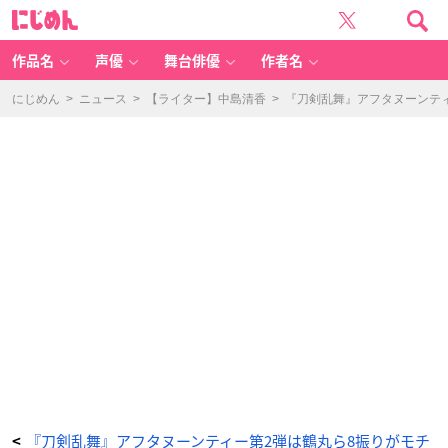
「刀
に
剣
じ
乱
め
舞
ん
O
N
作品名
声優
舞台俳優
作者名
LI
N
E
ス
にじめん
>
ニュース
>
【ライター】中島清香
>
『刀剣乱舞』アフタヌーンテ
ペ
シ
ャ
ル
ア
フ
タ
ヌ
ー
ン
テ
ィ
ー
～
B
L
A
C
K
&
W
HI
T
E
～」
2
段
目：
ス
イ
ー
ツ
-
ア
『刀剣乱舞』アフタヌーンティー第2弾は鶴丸ら8振りがモチ
<
ニ