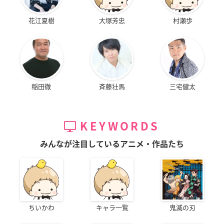
花江夏樹
大塚芳忠
村瀬歩
稲田徹
斉藤壮馬
三宅健太
KEYWORDS
みんなが注目しているアニメ・作品たち
ちいかわ
キャラ一覧
鬼滅の刃