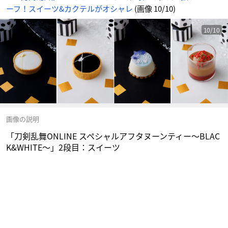
メ
ーフ！スイーツ&カクテルがオシャレ
(画像 10/10)
情
報
サ
イ
ト
10/10
に
じ
め
ん
画像の説明
「刀剣乱舞ONLINE スペシャルアフタヌーンティー～BLAC
K&WHITE～」2段目：スイーツ