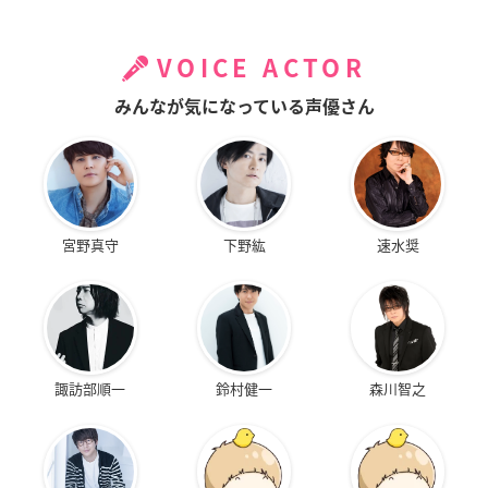
VOICE ACTOR
みんなが気になっている声優さん
宮野真守
下野紘
速水奨
諏訪部順一
鈴村健一
森川智之