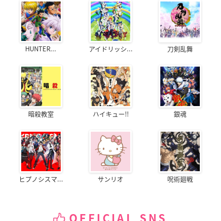
HUNTER...
アイドリッシ...
刀剣乱舞
暗殺教室
ハイキュー!!
銀魂
ヒプノシスマ...
サンリオ
呪術廻戦
OFFICIAL SNS