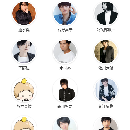
速水奨
宮野真守
諏訪部順一
下野紘
木村昴
浪川大輔
坂本真綾
森川智之
花江夏樹