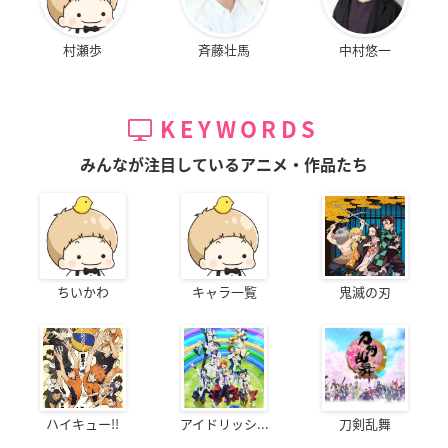
村瀬歩
斉藤壮馬
中村悠一
KEYWORDS
みんなが注目しているアニメ・作品たち
ちいかわ
キャラ一覧
鬼滅の刃
ハイキュー!!
アイドリッシ...
刀剣乱舞