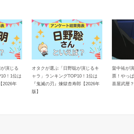
明が演じる
オタクが選ぶ「日野聡が演じるキ
畠中祐が
10！1位は
ャラ」ランキングTOP10！1位は
票！やっ
【2026年
『鬼滅の刃』煉󠄁獄杏寿郎【2026年
喜屋武暦
版】