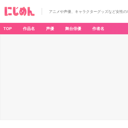
名
探
偵
アニメや声優、キャラクターグッズなど女性の
コ
ナ
ン
1
0
TOP
作品名
声優
舞台俳優
作者名
5
巻
特
装
版
-
ア
ニ
メ
情
報
サ
イ
ト
に
じ
め
ん