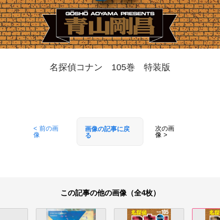
名探偵コナン 105巻 特装版
< 前の画
次の画
画像の記事に戻
像
像 >
る
この記事の他の画像（全4枚）