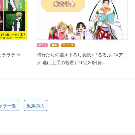
アニメ
書籍
ニュース
ラララ!!×
時行たちの描き下ろし表紙♪『るるぶ TVアニ
.
メ 逃げ上手の若君』10月30日発...
ャラ一覧
鬼滅の刃