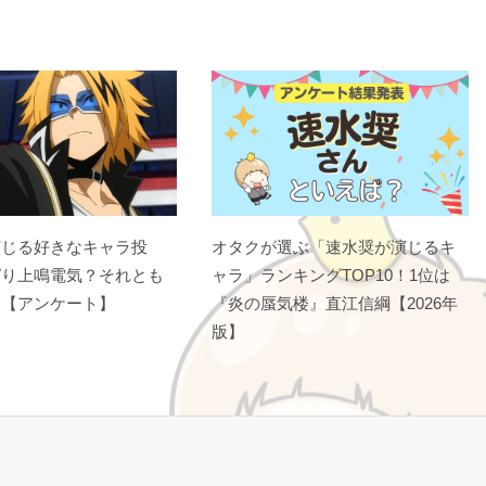
演じる好きなキャラ投
オタクが選ぶ「速水奨が演じるキ
ぱり上鳴電気？それとも
ャラ」ランキングTOP10！1位は
？【アンケート】
『炎の蜃気楼』直江信綱【2026年
版】