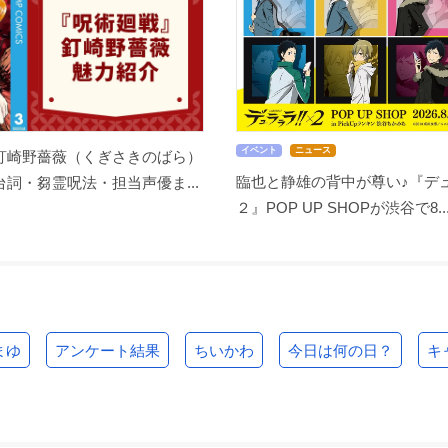
イベント
ニュース
釘崎野薔薇（くぎさきのばら）
臨也と静雄の背中が尊い♪『デュ
詞・芻霊呪法・担当声優ま...
２』POP UP SHOPが渋谷で8..
まゆ
アンケート結果
ちいかわ
今日は何の日？
キ