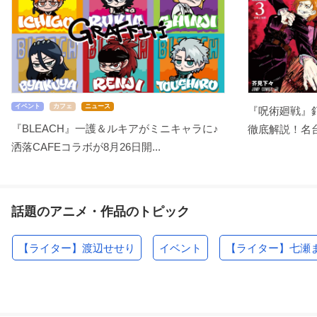
イベント
カフェ
ニュース
『呪術廻戦』
『BLEACH』一護＆ルキアがミニキャラに♪
徹底解説！名台
洒落CAFEコラボが8月26日開...
話題のアニメ・作品のトピック
【ライター】渡辺せせり
イベント
【ライター】七瀬