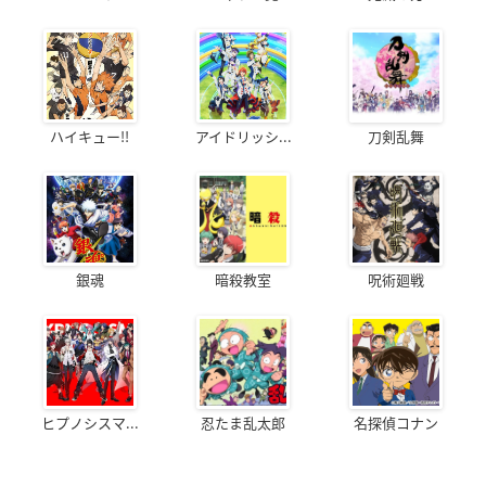
ハイキュー!!
アイドリッシ...
刀剣乱舞
銀魂
暗殺教室
呪術廻戦
ヒプノシスマ...
忍たま乱太郎
名探偵コナン