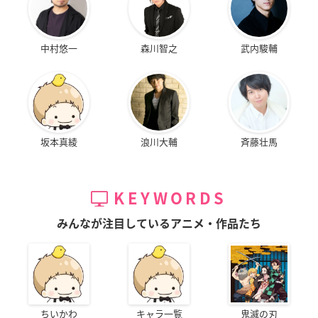
中村悠一
森川智之
武内駿輔
坂本真綾
浪川大輔
斉藤壮馬
KEYWORDS
みんなが注目しているアニメ・作品たち
ちいかわ
キャラ一覧
鬼滅の刃