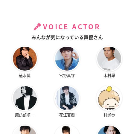
VOICE ACTOR
みんなが気になっている声優さん
速水奨
宮野真守
木村昴
諏訪部順一
花江夏樹
村瀬歩