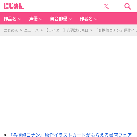
名
に
探
じ
偵
め
コ
ん
ナ
ン
作品名
声優
舞台俳優
作者名
1
0
5
巻
にじめん
>
ニュース
>
【ライター】八羽汰わちは
>
『名探偵コナン』原作イラ
通
常
版
-
ア
ニ
メ
情
報
サ
イ
ト
に
じ
め
ん
『名探偵コナン』原作イラストカードがもらえる書店フェア
<