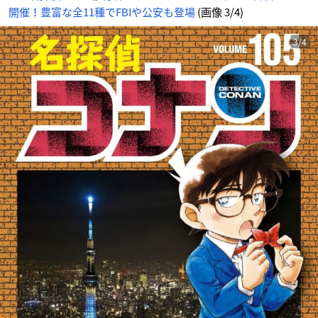
開催！豊富な全11種でFBIや公安も登場
(画像 3/4)
3/4