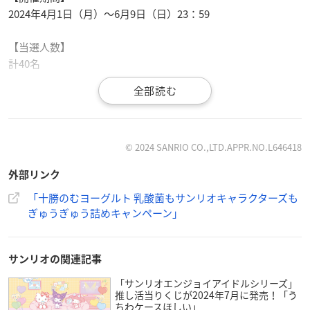
2024年4月1日（月）～6月9日（日）23：59
【当選人数】
計40名
商品概要
© 2024 SANRIO CO.,LTD.APPR.NO.L646418
「十勝のむヨーグルト 乳酸菌もサンリオキャラク
外部リンク
ターズもぎゅうぎゅう詰めパッケージ」
「十勝のむヨーグルト 乳酸菌もサンリオキャラクターズも
ぎゅうぎゅう詰めキャンペーン」
【発売日】
2024年4月1日（月）
サンリオの関連記事
【内容量】
900g
「サンリオエンジョイアイドルシリーズ」
推し活当りくじが2024年7月に発売！「う
ちわケースほしい」