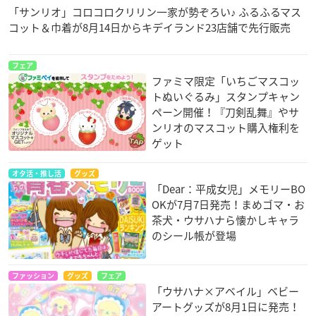
「サンリオ」コロコロクリリン一家が勢ぞろい♪ ふるふるマス
コット＆巾着が8月14日からキデイランド23店舗で先行販売
フェア
ファミマ限定「いちごマスコッ
トぬいぐるみ」スタンプキャン
ペーン開催！『刀剣乱舞』やサ
ンリオのマスコット購入権利を
ゲット
オタ活・推し活
グッズ
「Dear：平成女児」メモリーBO
OKが7月7日発売！まめゴマ・お
茶犬・ウサハナら懐かしキャラ
のシール帳が登場
ファッション
グッズ
フェア
「ウサハナ×アベイル」ベビー
アートグッズが8月1日に発売！