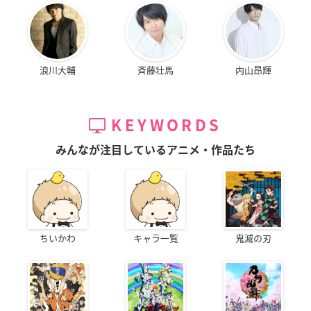
浪川大輔
斉藤壮馬
内山昂輝
KEYWORDS
みんなが注目しているアニメ・作品たち
ちいかわ
キャラ一覧
鬼滅の刃