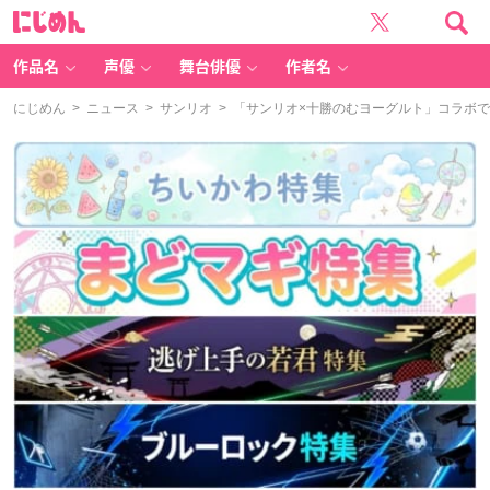
に
じ
め
ん
作品名
声優
舞台俳優
作者名
にじめん
>
ニュース
>
サンリオ
> 「サンリオ×十勝のむヨーグルト」コラボ