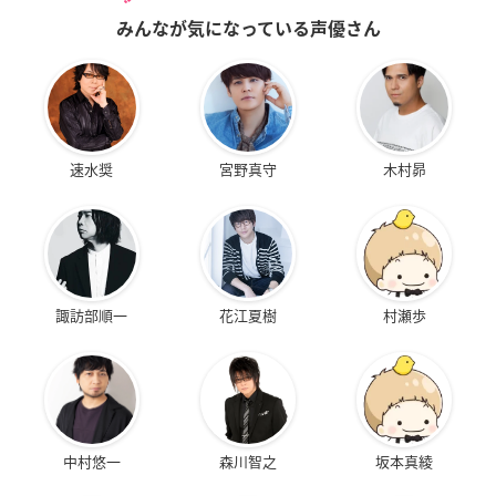
みんなが気になっている声優さん
速水奨
宮野真守
木村昴
諏訪部順一
花江夏樹
村瀬歩
中村悠一
森川智之
坂本真綾