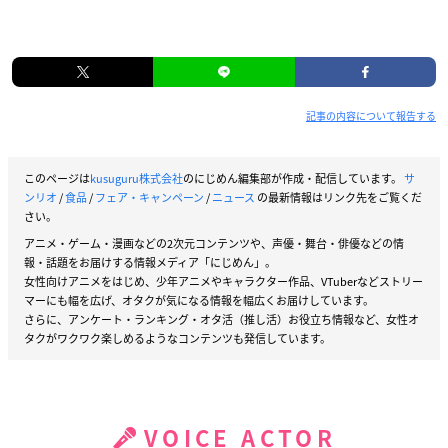
記事の内容について報告する
このページは
kusuguru株式会社
のにじめん編集部が作成・配信しています。
サ
ンリオ
/
食品
/
フェア・キャンペーン
/
ニュース
の最新情報はリンク先をご覧くだ
さい。
アニメ・ゲーム・漫画などの2次元コンテンツや、声優・舞台・俳優などの情
報・話題をお届けする情報メディア「にじめん」。
女性向けアニメをはじめ、少年アニメやキャラクター作品、VTuberなどストリー
マーにも幅を広げ、オタクが気になる情報を幅広くお届けしています。
さらに、アンケート・ランキング・オタ活（推し活）お役立ち情報など、女性オ
タクがワクワク楽しめるようなコンテンツも発信しています。
VOICE ACTOR