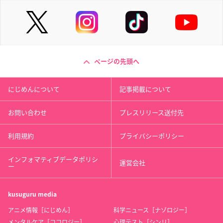
ページの先頭へ
にじめんについて
記事掲載について
お問い合わせ
プレスリリース送付先
利用規約
プライバシーポリシー
インフォマティブデータポリシ
運営会社
ー
kusuguru
media
アニメ情報［にじめん］
科学ニュース［ナゾロジー］
メンタルケア［ココロジー］
心理テスト［シンリ］