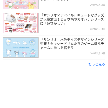
【価格】
2024年3月18日
オープン価格
「サンリオ×アベイル」キュートなグッズ
【販売地区】
が大量放出！ヒョウ柄やカオハナシリーズ
に「超懐かしい」
全国（沖縄を除く）
2024年3月14日
「サンリオ」水色デイズデザインシリーズ
発売！タキシードサムたちのゲーム機風チ
ャームに推しを宿そう
2024年3月14日
もっと見る