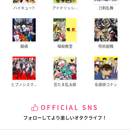
ハイキュー!!
アイドリッシ...
刀剣乱舞
銀魂
暗殺教室
呪術廻戦
ヒプノシスマ...
忍たま乱太郎
名探偵コナン
OFFICIAL SNS
フォローしてより楽しいオタクライフ！