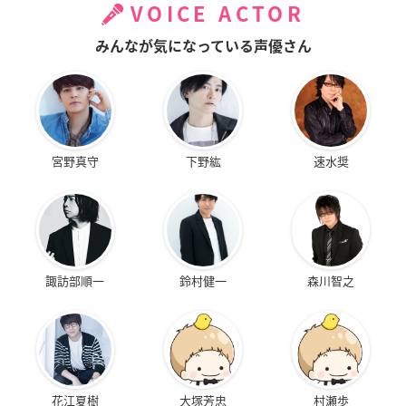
VOICE ACTOR
みんなが気になっている声優さん
宮野真守
下野紘
速水奨
諏訪部順一
鈴村健一
森川智之
花江夏樹
大塚芳忠
村瀬歩