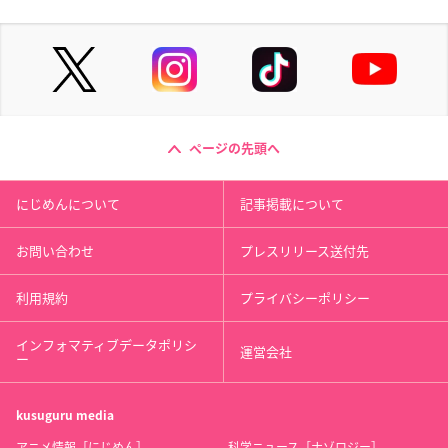
ページの先頭へ
にじめんについて
記事掲載について
お問い合わせ
プレスリリース送付先
利用規約
プライバシーポリシー
インフォマティブデータポリシ
運営会社
ー
kusuguru
media
アニメ情報［にじめん］
科学ニュース［ナゾロジー］