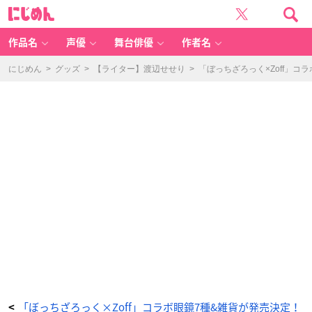
「ぼ
に
っ
じ
ち・
め
ざ・
ん
ろ
っ
作品名
声優
舞台俳優
作者名
く！
×
Z
of
にじめん
>
グッズ
>
【ライター】渡辺せせり
>
「ぼっちざろっく×Zoff」
f」
-
ア
ニ
メ
情
報
サ
イ
ト
に
じ
め
ん
「ぼっちざろっく×Zoff」コラボ眼鏡7種&雑貨が発売決定！
<