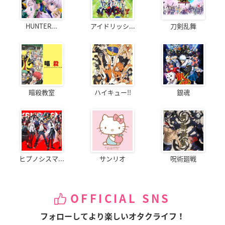
HUNTER...
アイドリッシ...
刀剣乱舞
暗殺教室
ハイキュー!!
銀魂
ヒプノシスマ...
サンリオ
呪術廻戦
OFFICIAL SNS
フォローしてより楽しいオタクライフ！