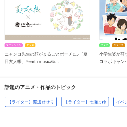
ファッション
グッズ
フェア
ニュース
ニャンコ先生の顔がまるごとポーチに♪『夏
小学生姿が尊す
目友人帳』×earth music&#...
コラボキャンペ
話題のアニメ・作品のトピック
【ライター】渡辺せせり
【ライター】七瀬まゆ
イベ