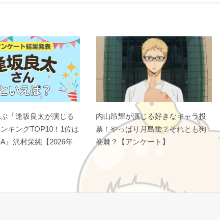
選ぶ「逢坂良太が演じる
内山昂輝が演じる好きなキャラ投
ンキングTOP10！1位は
票！やっぱり月島蛍？それとも狗
A』沢村栄純【2026年
巻棘？【アンケート】