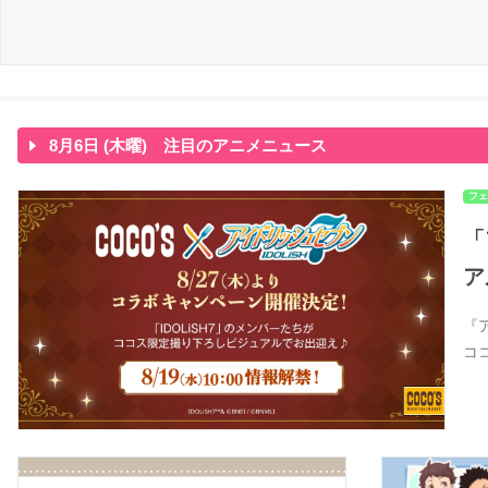
8月6日 (木曜) 注目のアニメニュース
フェ
「
ア
『
コ