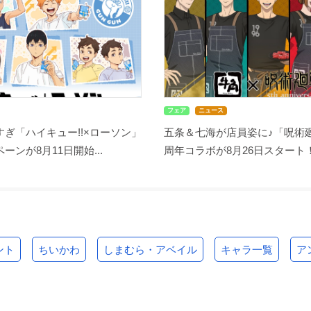
フェア
ニュース
ぎ「ハイキュー!!×ローソン」
五条＆七海が店員姿に♪「呪術廻
ーンが8月11日開始...
周年コラボが8月26日スタート！缶
ント
ちいかわ
しまむら・アベイル
キャラ一覧
ア