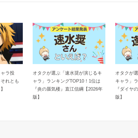
キャラ投
オタクが選ぶ「速水奨が演じるキ
オタクが
？それとも
ャラ」ランキングTOP10！1位は
キャラ」ラ
ト】
『炎の蜃気楼』直江信綱【2026年
『ダイヤの
版】
版】