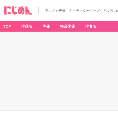
ヒ
ロ
イ
アニメや声優、キャラクターグッズなど女性の
ン
-
ア
ニ
メ
TOP
作品名
声優
舞台俳優
作者名
情
報
サ
イ
ト
に
じ
め
ん