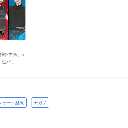
戦×牛角」5
バ...
ンケート結果
ナガノ