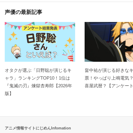
声優の最新記事
オタクが選ぶ「日野聡が演じるキ
畠中祐が演じる好きな
ャラ」ランキングTOP10！1位は
票！やっぱり上鳴電気
『鬼滅の刃』煉󠄁獄杏寿郎【2026年
喜屋武暦？【アンケー
版】
アニメ情報サイトにじめんInfomation