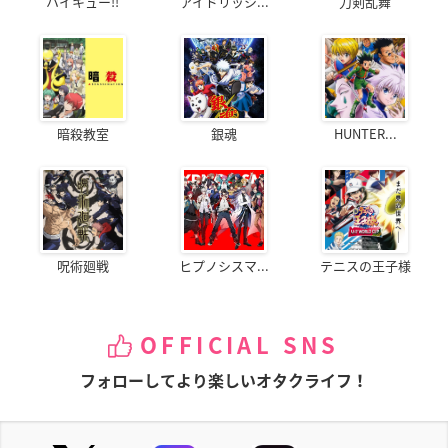
ハイキュー!!
アイドリッシ...
刀剣乱舞
暗殺教室
銀魂
HUNTER...
呪術廻戦
ヒプノシスマ...
テニスの王子様
OFFICIAL SNS
フォローしてより楽しいオタクライフ！