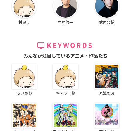
村瀬歩
中村悠一
武内駿輔
KEYWORDS
みんなが注目しているアニメ・作品たち
ちいかわ
キャラ一覧
鬼滅の刃