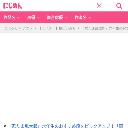
『忍
に
た
じ
ま
め
乱
ん
太
郎』
作品名
声優
舞台俳優
作者名
善
法
寺
伊
にじめん
>
アニメ
>
【ライター】桜田いおり
>
『忍たま乱太郎』六年生のお
作、
乱
太
郎、
き
り
丸、
し
ん
べ
ヱ
-
ア
ニ
メ
情
報
サ
イ
ト
に
じ
め
ん
『忍たま乱太郎』六年生のおすすめ段をピックアップ！「同
<