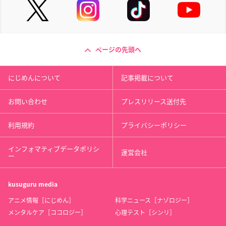
ページの先頭へ
にじめんについて
記事掲載について
お問い合わせ
プレスリリース送付先
利用規約
プライバシーポリシー
インフォマティブデータポリシ
運営会社
ー
kusuguru
media
アニメ情報［にじめん］
科学ニュース［ナゾロジー］
メンタルケア［ココロジー］
心理テスト［シンリ］