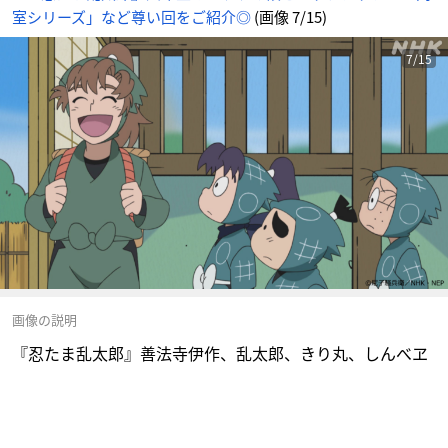
室シリーズ」など尊い回をご紹介◎
(画像 7/15)
7/15
画像の説明
『忍たま乱太郎』善法寺伊作、乱太郎、きり丸、しんべヱ