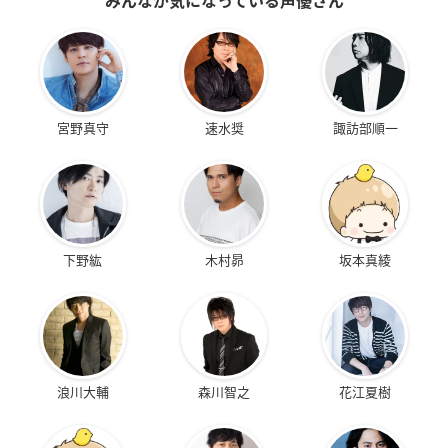
みんなが気になっている声優さん
宮野真守
速水奨
諏訪部順一
下野紘
木村昴
坂本真綾
浪川大輔
森川智之
花江夏樹