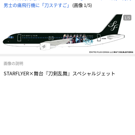
男士の痛飛行機に「刀ステすご」
(画像 1/5)
1/5
画像の説明
STARFLYER×舞台『刀剣乱舞』スペシャルジェット