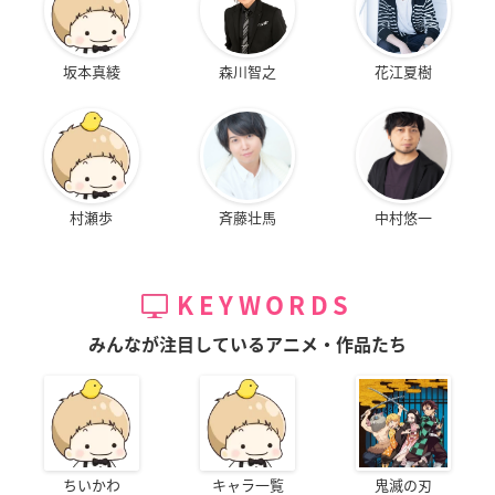
坂本真綾
森川智之
花江夏樹
村瀬歩
斉藤壮馬
中村悠一
KEYWORDS
みんなが注目しているアニメ・作品たち
ちいかわ
キャラ一覧
鬼滅の刃