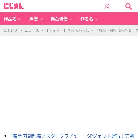
S
に
T
じ
A
め
R
ん
F
LY
作品名
声優
舞台俳優
作者名
E
R
×
舞
にじめん
>
ニュース
>
【ライター】八羽汰わちは
>
「舞台 刀剣乱舞×スター
台
『刀
剣
乱
舞』
ス
ペ
シ
ャ
ル
ジ
ェ
ッ
ト
-
ア
ニ
メ
情
報
サ
イ
ト
に
じ
め
ん
「舞台 刀剣乱舞×スターフライヤー」SPジェット運行！刀剣
<