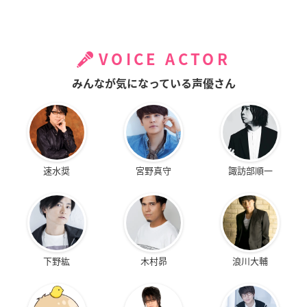
VOICE ACTOR
みんなが気になっている声優さん
速水奨
宮野真守
諏訪部順一
下野紘
木村昴
浪川大輔