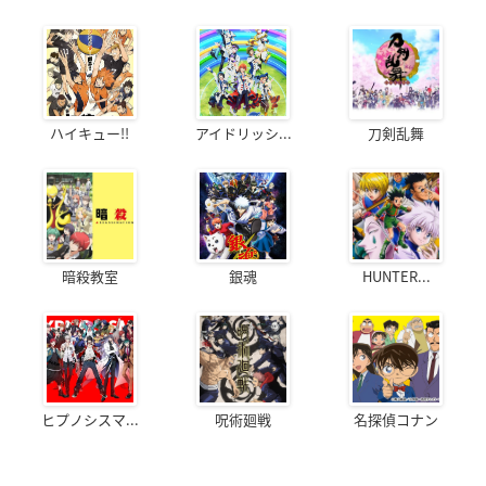
ハイキュー!!
アイドリッシ...
刀剣乱舞
暗殺教室
銀魂
HUNTER...
ヒプノシスマ...
呪術廻戦
名探偵コナン