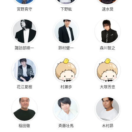
宮野真守
下野紘
速水奨
諏訪部順一
鈴村健一
森川智之
花江夏樹
村瀬歩
大塚芳忠
稲田徹
斉藤壮馬
木村昴