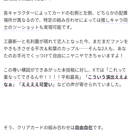
各キャラクターによってカードの右側と左側、どちらかの配置
場所が異なるので、特定の組み合わせによっては
推しキャラ同
士のツーショット
も実現可能です。
工藤新一と毛利蘭が晴れて恋人となった今、まだまだファンを
やきもきさせる平次＆和葉のカップル……そんな2人も、あな
たのお手元でくっつけて自由にニヤニヤできちゃいますよ！
この尊い構図ができあがった本投稿に対し、Xでは「
これって
重なってできるんや！！！！平和最高
」「
こういう演出ええよ
」「
」などの声が寄せられていました。
なぁ
ええええ可愛い
そう、クリアカードの組み合わせは
です。
自由自在