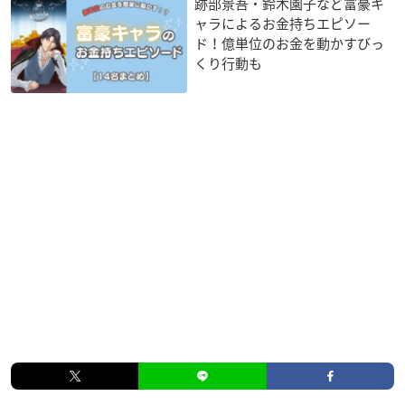
跡部景吾・鈴木園子など富豪キ
ャラによるお金持ちエピソー
ド！億単位のお金を動かすびっ
くり行動も