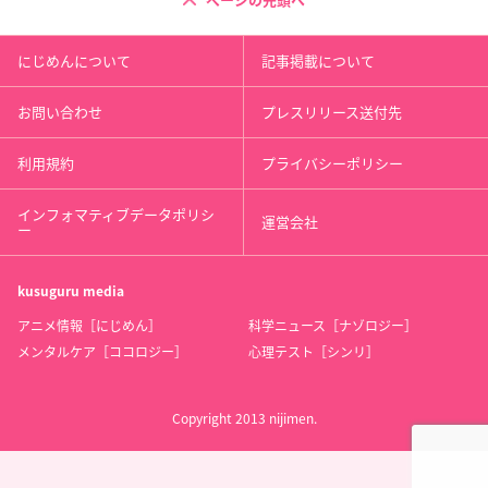
ページの先頭へ
にじめんについて
記事掲載について
お問い合わせ
プレスリリース送付先
利用規約
プライバシーポリシー
インフォマティブデータポリシ
運営会社
ー
kusuguru
media
アニメ情報［にじめん］
科学ニュース［ナゾロジー］
メンタルケア［ココロジー］
心理テスト［シンリ］
Copyright 2013 nijimen.