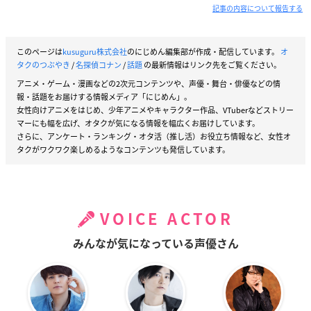
記事の内容について報告する
このページは
kusuguru株式会社
のにじめん編集部が作成・配信しています。
オ
タクのつぶやき
/
名探偵コナン
/
話題
の最新情報はリンク先をご覧ください。
アニメ・ゲーム・漫画などの2次元コンテンツや、声優・舞台・俳優などの情
報・話題をお届けする情報メディア「にじめん」。
女性向けアニメをはじめ、少年アニメやキャラクター作品、VTuberなどストリー
マーにも幅を広げ、オタクが気になる情報を幅広くお届けしています。
さらに、アンケート・ランキング・オタ活（推し活）お役立ち情報など、女性オ
タクがワクワク楽しめるようなコンテンツも発信しています。
VOICE ACTOR
みんなが気になっている声優さん