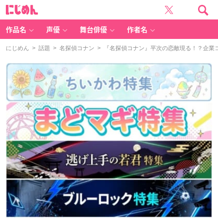
に
じ
め
ん
作品名
声優
舞台俳優
作者名
にじめん
>
話題
>
名探偵コナン
> 『名探偵コナン』平次の恋敵現る！？企業