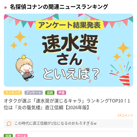
名探偵コナンの関連ニュースランキング
ランキング
アンケート
話題
声優
オタクが選ぶ「速水奨が演じるキャラ」ランキングTOP10！1
位は『炎の蜃気楼』直江信綱【2026年版】
14コメント
この時代に直江信綱が1位になるのおもろすぎるw
話題
アニメ