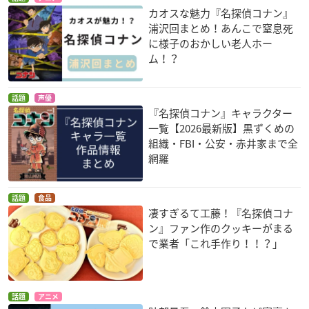
カオスな魅力『名探偵コナン』
浦沢回まとめ！あんこで窒息死
に様子のおかしい老人ホー
ム！？
話題
声優
『名探偵コナン』キャラクター
一覧【2026最新版】黒ずくめの
組織・FBI・公安・赤井家まで全
網羅
話題
食品
凄すぎるて工藤！『名探偵コナ
ン』ファン作のクッキーがまる
で業者「これ手作り！！？」
話題
アニメ