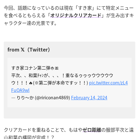
今回、話題になっているのは現在「すき家」にて特定メニュー
を食べるともらえる「
」が生み出すキ
オリジナルクリアカード
ャラクター達の光景です。
すき家コナン第二弾🍚🎀
平次、、和葉ﾁｬﾝが、、、！重なるゥゥゥウウウウウ
ウ！！！🔥(※第二弾が本命ですッ！！)
pic.twitter.com/zL4
FuOA9wl
— りり〜か (@ririconan4869)
February 14, 2024
クリアカードを重ねることで、もはや
の服部平次と遠
ゼロ距離
山和葉の構図が完成！？