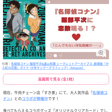
引用：
名探偵コナン 服部平次&遠山和葉 シークレットアーカイブス: 劇場版『か
ら紅の恋歌』ガイド (少年サンデーグラフィック)（Amazon）
高画質で見る (全1枚)
現在、牛肉チェーン店「すき家」にて、大人気作品『
名探偵コ
ナン
』との
コラボが開催中
です！
食べてもらえるコラボグッズ「オリジナルクリアカード」でし