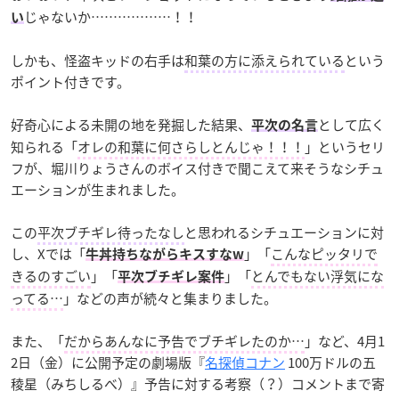
じゃないか………………！！
い
しかも、怪盗キッドの右手は
和葉の方に添えられている
という
ポイント付きです。
好奇心による未開の地を発掘した結果、
として広く
平次の名言
知られる「
オレの和葉に何さらしとんじゃ！！！
」というセリ
フが、堀川りょうさんのボイス付きで聞こえて来そうなシチュ
エーションが生まれました。
この
平次ブチギレ待ったなし
と思われるシチュエーションに対
し、Xでは「
」「
こんなピッタリで
牛丼持ちながらキスすなw
きるのすごい
」「
」「
とんでもない浮気にな
平次ブチギレ案件
ってる…
」などの声が続々と集まりました。
また、「
だからあんなに予告でブチギレたのか…
」など、4月1
2日（金）に公開予定の劇場版『
名探偵コナン
100万ドルの五
稜星（みちしるべ）』予告に対する考察（？）コメントまで寄