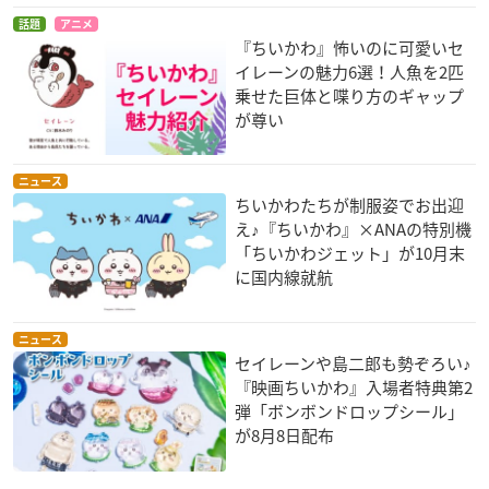
話題
アニメ
『ちいかわ』怖いのに可愛いセ
イレーンの魅力6選！人魚を2匹
乗せた巨体と喋り方のギャップ
が尊い
ニュース
ちいかわたちが制服姿でお出迎
え♪『ちいかわ』×ANAの特別機
「ちいかわジェット」が10月末
に国内線就航
ニュース
セイレーンや島二郎も勢ぞろい♪
『映画ちいかわ』入場者特典第2
弾「ボンボンドロップシール」
が8月8日配布