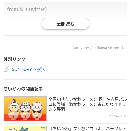
2/20(火)より、全国の総合スーパー「イオン」(沖縄除く）
で対象商品を購入で
ちいかわ
オリジナルA4クリアファイル
（全4種）がもらえる店頭キャンペーンを開催！
※詳細は添付画像をご確認ください。
pic.twitter.com/S4iB
©nagano / chikawa committee
kT2YPf
外部リンク
— SUNTORY（サントリー） (@suntory)
February 16, 2024
SUNTORY 公式X
ちいかわの関連記事
全国初「ちいかわラーメン 豚」名古屋パル
コに登場！激かわラーメン＆こだわりドリ
ンク展開
2024年2月16日
『ちいかわ』プリ機とコラボ！ハチワレ・