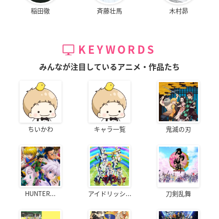
稲田徹
斉藤壮馬
木村昴
KEYWORDS
みんなが注目しているアニメ・作品たち
ちいかわ
キャラ一覧
鬼滅の刃
HUNTER...
アイドリッシ...
刀剣乱舞