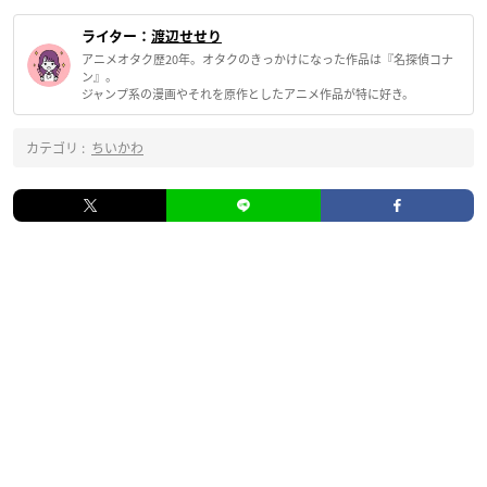
ライター：
渡辺せせり
アニメオタク歴20年。オタクのきっかけになった作品は『名探偵コナ
ン』。
ジャンプ系の漫画やそれを原作としたアニメ作品が特に好き。
カテゴリ :
ちいかわ