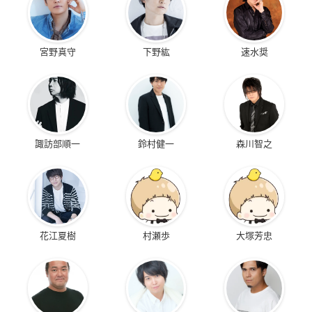
宮野真守
下野紘
速水奨
諏訪部順一
鈴村健一
森川智之
花江夏樹
村瀬歩
大塚芳忠