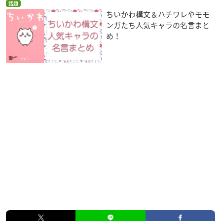
話題
ちいかわ構文＆ハチワレやモモ
ンガたち人気キャラの名言まと
め！