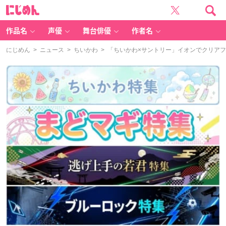
に
じ
め
ん
作品名
声優
舞台俳優
作者名
にじめん
>
ニュース
>
ちいかわ
> 「ちいかわ×サントリー」イオンでクリア