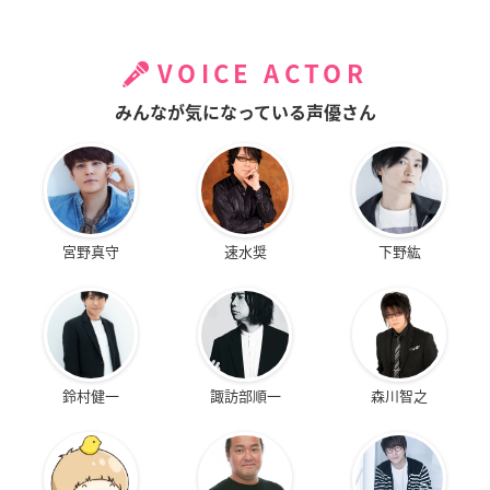
VOICE ACTOR
みんなが気になっている声優さん
宮野真守
速水奨
下野紘
鈴村健一
諏訪部順一
森川智之