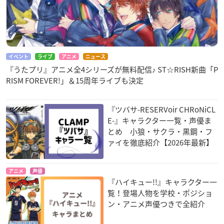
イベント
ライブ
アニメ
ニュース
『うたプリ』アニメ全4シリーズが無料配信♪ ST☆RISH新曲「P
RISM FOREVER!」＆15周年ライブも決定
『ツバサ-RESERVoir CHRoNiCL
E-』キャラクター一覧・声優ま
とめ 小狼・サクラ・黒鋼・フ
ァイを徹底紹介【2026年最新】
アニメ
声優
『ハイキュー!!』キャラクター一
覧！登場人物を学校・ポジショ
ン・アニメ声優つきで全紹介