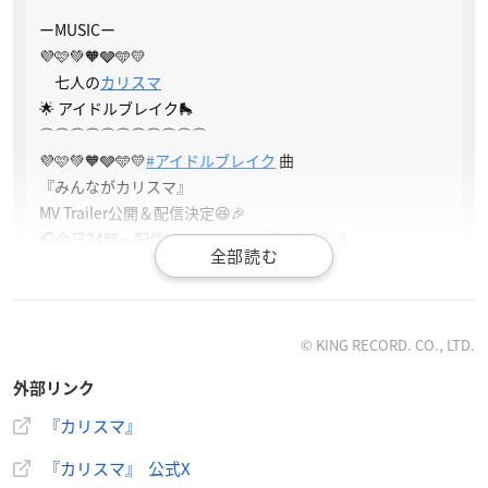
ーMUSICー
💜🩷💚🧡🩶🩵💛
七人の
カリスマ
🌟 アイドルブレイク🛼
⌒⌒⌒⌒⌒⌒⌒⌒⌒⌒⌒
💜🩷💚🧡🩶🩵💛
#アイドルブレイク
曲
『みんながカリスマ』
MV Trailer公開＆配信決定😆🎉
🎧今日24時〜配信
https://t.co/m2D8SB1Ru6
事前予約してね📲
🎬Trailer
https://t.co/UisBp7qHdV
pic.twitter.com/wvVCca
Ssw6
— カリスマ【公式】 (@charisma__house)
February 15, 2
© KING RECORD. CO., LTD.
024
外部リンク
『カリスマ』
『カリスマ』 公式X