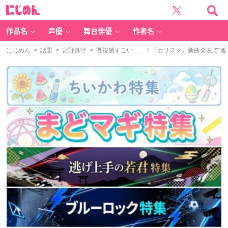
に
じ
め
ん
作品名
声優
舞台俳優
作者名
にじめん
>
話題
>
宮野真守
> 既視感すごい……！『カリスマ』新曲発表で“雅