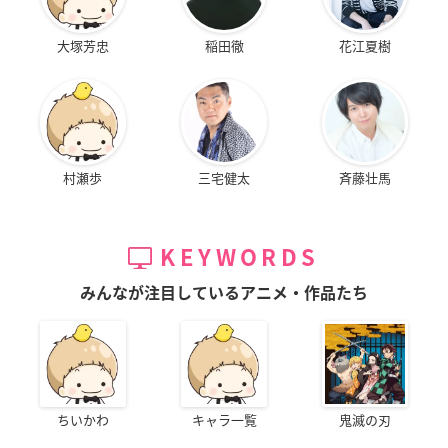
大塚芳忠
稲田徹
花江夏樹
村瀬歩
三宅健太
斉藤壮馬
KEYWORDS
みんなが注目しているアニメ・作品たち
ちいかわ
キャラ一覧
鬼滅の刃