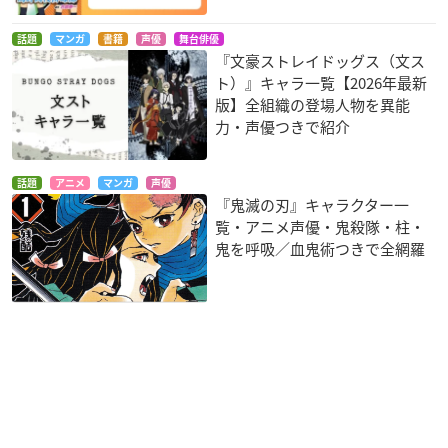
話題
マンガ
書籍
声優
舞台俳優
『文豪ストレイドッグス（文ス
ト）』キャラ一覧【2026年最新
版】全組織の登場人物を異能
力・声優つきで紹介
話題
アニメ
マンガ
声優
『鬼滅の刃』キャラクター一
覧・アニメ声優・鬼殺隊・柱・
鬼を呼吸／血鬼術つきで全網羅