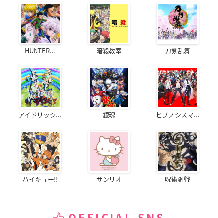
HUNTER...
暗殺教室
刀剣乱舞
アイドリッシ...
銀魂
ヒプノシスマ...
ハイキュー!!
サンリオ
呪術廻戦