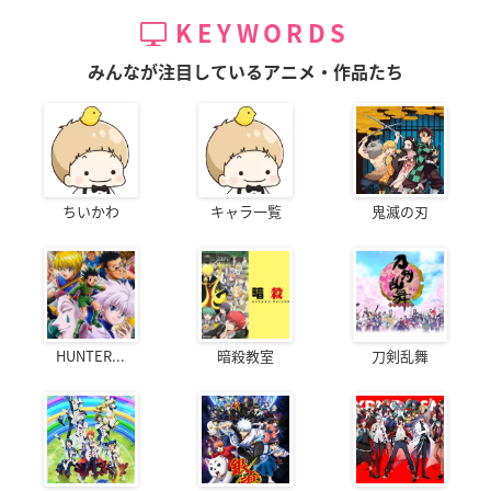
KEYWORDS
みんなが注目しているアニメ・作品たち
ちいかわ
キャラ一覧
鬼滅の刃
HUNTER...
暗殺教室
刀剣乱舞