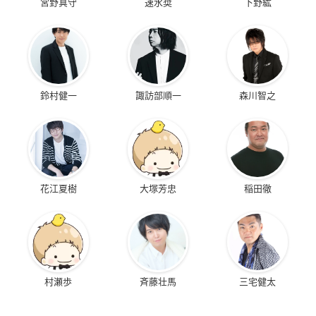
宮野真守
速水奨
下野紘
鈴村健一
諏訪部順一
森川智之
花江夏樹
大塚芳忠
稲田徹
村瀬歩
斉藤壮馬
三宅健太