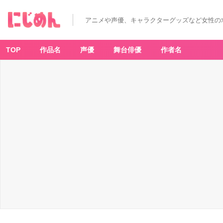
ち
い
か
アニメや声優、キャラクターグッズなど女性の
わ
た
こ
イ
カ
TOP
作品名
声優
舞台俳優
作者名
く
じ
B
賞：
BI
G
イ
カ
ク
ッ
シ
ョ
ン
（う
さ
ぎ）
-
ア
ニ
メ
情
報
サ
イ
ト
に
じ
め
ん