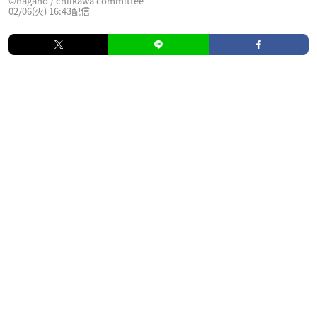
©nagano / chiikawa committee
02/06(火) 16:43配信