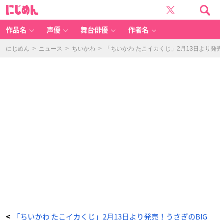
ち
に
い
じ
か
め
わ
ん
た
こ
作品名
声優
舞台俳優
作者名
イ
カ
く
じ
にじめん
>
ニュース
>
ちいかわ
>
「ちいかわ たこイカくじ」2月13日より発
D
賞：
た
こ
イ
カ
マ
ス
コ
ッ
ト
-
ア
ニ
メ
情
報
サ
イ
ト
に
じ
め
ん
「ちいかわ たこイカくじ」2月13日より発売！うさぎのBIG
<