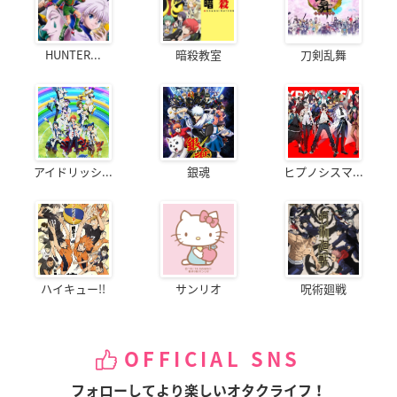
HUNTER...
暗殺教室
刀剣乱舞
アイドリッシ...
銀魂
ヒプノシスマ...
ハイキュー!!
サンリオ
呪術廻戦
OFFICIAL SNS
フォローしてより楽しいオタクライフ！