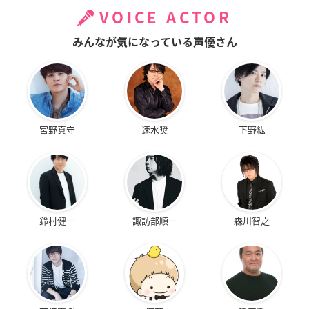
VOICE ACTOR
みんなが気になっている声優さん
宮野真守
速水奨
下野紘
鈴村健一
諏訪部順一
森川智之