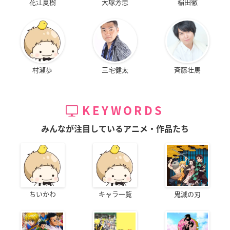
花江夏樹
大塚芳忠
稲田徹
村瀬歩
三宅健太
斉藤壮馬
KEYWORDS
みんなが注目しているアニメ・作品たち
ちいかわ
キャラ一覧
鬼滅の刃