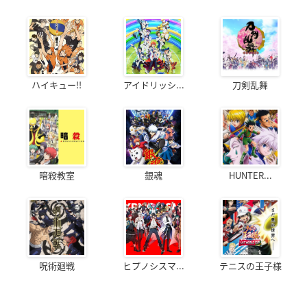
ハイキュー!!
アイドリッシ...
刀剣乱舞
暗殺教室
銀魂
HUNTER...
呪術廻戦
ヒプノシスマ...
テニスの王子様