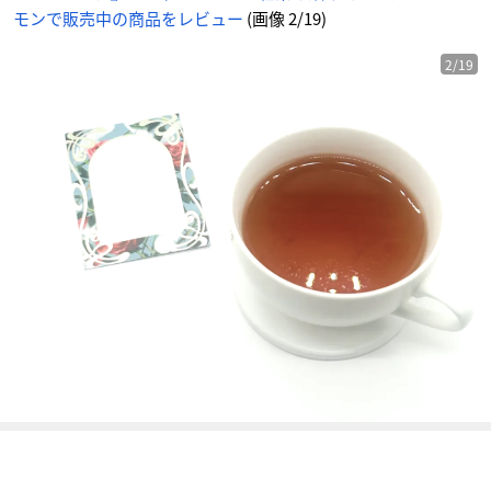
-
モンで販売中の商品をレビュー
(画像 2/19)
ア
ニ
メ
情
報
2/19
サ
イ
ト
に
じ
め
ん