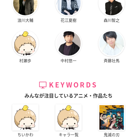
浪川大輔
花江夏樹
森川智之
村瀬歩
中村悠一
斉藤壮馬
KEYWORDS
みんなが注目しているアニメ・作品たち
ちいかわ
キャラ一覧
鬼滅の刃