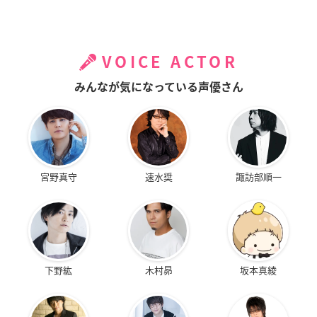
VOICE ACTOR
みんなが気になっている声優さん
宮野真守
速水奨
諏訪部順一
下野紘
木村昴
坂本真綾