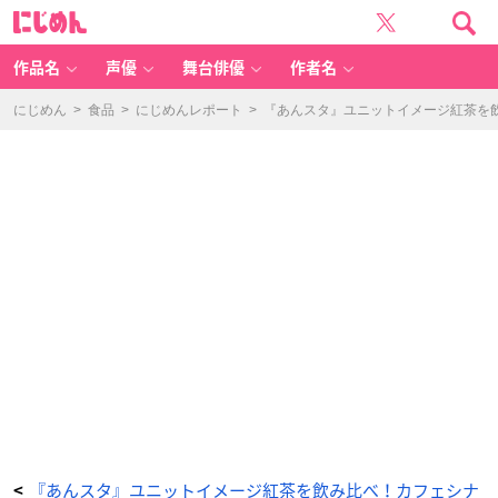
『あ
に
ん
じ
ス
め
タ』
ん
ユ
ニ
作品名
声優
舞台俳優
作者名
ッ
ト
イ
メ
にじめん
>
食品
>
にじめんレポート
>
『あんスタ』ユニットイメージ紅茶を
ー
ジ
紅
茶
を
飲
み
比
べ！
カ
フ
ェ
シ
ナ
モ
ン
で
販
売
中
の
商
品
を
レ
ビ
ュ
ー
_
2
番
目
の
画
『あんスタ』ユニットイメージ紅茶を飲み比べ！カフェシナ
<
像