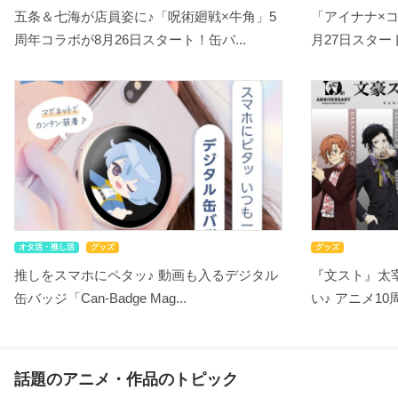
五条＆七海が店員姿に♪「呪術廻戦×牛角」5
「アイナナ×
周年コラボが8月26日スタート！缶バ...
月27日スタート！
オタ活・推し活
グッズ
グッズ
推しをスマホにペタッ♪ 動画も入るデジタル
『文スト』太
缶バッジ「Can-Badge Mag...
い♪ アニメ10
話題のアニメ・作品のトピック