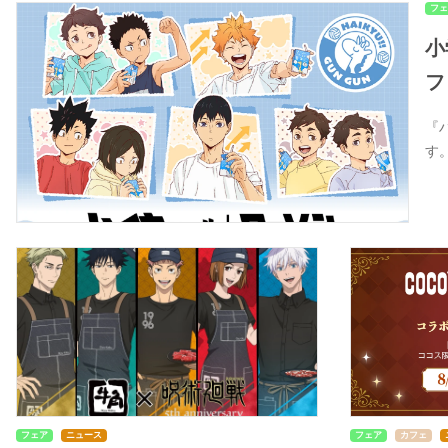
フェ
小
フ
『
す
フェア
ニュース
フェア
カフェ