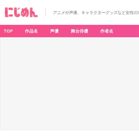
『H
I
G
アニメや声優、キャラクターグッズなど女性の
H
C
A
R
D
TOP
作品名
声優
舞台俳優
作者名
s
e
a
s
o
n
2』
ク
リ
ス・
レ
ッ
ド
グ
レ
イ
ヴ
-
ア
ニ
メ
情
報
サ
イ
ト
に
じ
め
ん