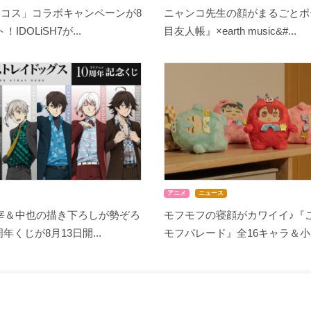
ココス」コラボキャンペーンが8
ニャンコ先生の顔がまるごとポ
IDOLiSH7が...
目友人帳』×earth music&#...
アニメ
ニュース
宰＆中也の描き下ろしが勢ぞろ
モフモフの寝顔がカワイイ♪『
周年くじが8月13日開...
モフパレード』全16キャラ＆小野