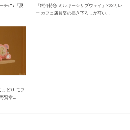
ーチに♪『夏
『銀河特急 ミルキー☆サブウェイ』×22カレ
ー カフェ店員姿の描き下ろしが尊い...
こまどり モフ
賢章...