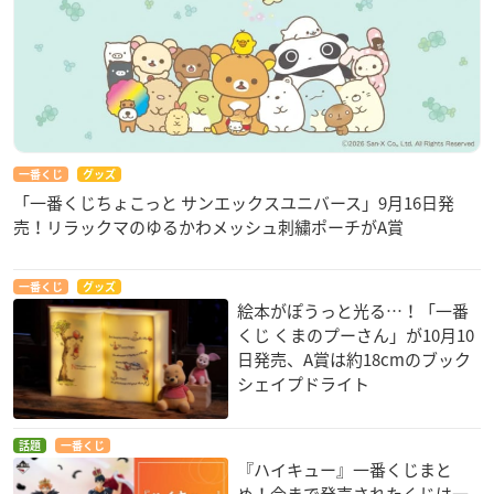
一番くじ
グッズ
「一番くじちょこっと サンエックスユニバース」9月16日発
売！リラックマのゆるかわメッシュ刺繍ポーチがA賞
一番くじ
グッズ
絵本がぽうっと光る…！「一番
くじ くまのプーさん」が10月10
日発売、A賞は約18cmのブック
シェイプドライト
話題
一番くじ
『ハイキュー』一番くじまと