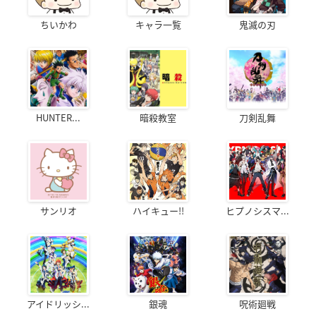
ちいかわ
キャラ一覧
鬼滅の刃
HUNTER...
暗殺教室
刀剣乱舞
サンリオ
ハイキュー!!
ヒプノシスマ...
アイドリッシ...
銀魂
呪術廻戦