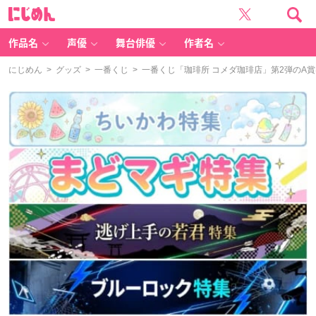
に
じ
め
ん
作品名
声優
舞台俳優
作者名
にじめん
>
グッズ
>
一番くじ
> 一番くじ「珈琲所 コメダ珈琲店」第2弾の