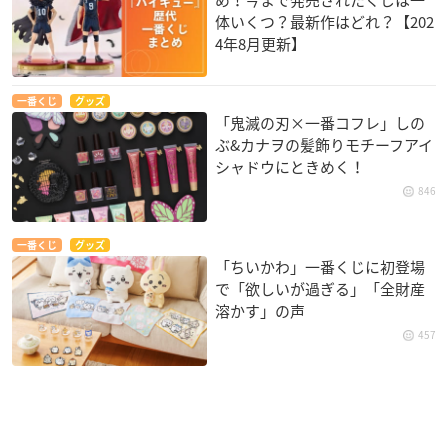
め！今まで発売されたくじは一
体いくつ？最新作はどれ？【202
4年8月更新】
一番くじ
グッズ
「鬼滅の刃×一番コフレ」しの
ぶ&カナヲの髪飾りモチーフアイ
シャドウにときめく！
846
一番くじ
グッズ
「ちいかわ」一番くじに初登場
で「欲しいが過ぎる」「全財産
溶かす」の声
457