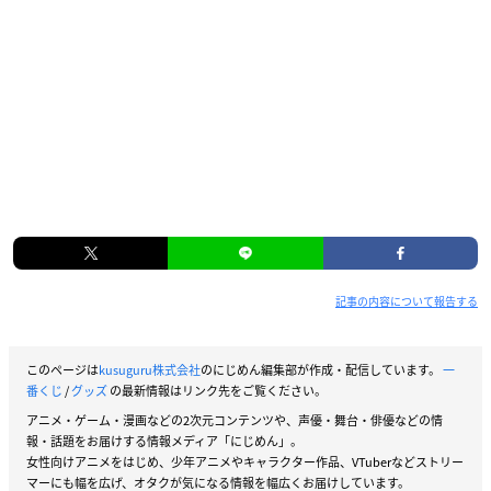
記事の内容について報告する
このページは
kusuguru株式会社
のにじめん編集部が作成・配信しています。
一
番くじ
/
グッズ
の最新情報はリンク先をご覧ください。
アニメ・ゲーム・漫画などの2次元コンテンツや、声優・舞台・俳優などの情
報・話題をお届けする情報メディア「にじめん」。
女性向けアニメをはじめ、少年アニメやキャラクター作品、VTuberなどストリー
マーにも幅を広げ、オタクが気になる情報を幅広くお届けしています。