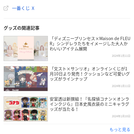
お楽しみに☺
一番くじ X
🔻続報は「一番くじ倶楽部」をチェック！
https://t.co/WiM
V1GBzes
@KomedaOfficial
#コメダ珈琲店
#一番くじ
pic.tw
itter.com/l4O8vaOZvQ
グッズの関連記事
— 一番くじ（BANDAI SPIRITS） (@ichibanKUJI)
January
「ディズニープリンセス×Maison de FLEU
11, 2024
R」シンデレラたちをイメージした大人か
わいいアイテム展開
2024年1月11日
「文スト×サンリオ」オンラインくじが1
月10日より発売！クッションなど可愛いグ
ッズがラインナップ
2024年1月11日
安室透は新撰組！『名探偵コナン×オンラ
インクジら』日本史風衣装のミニキャラグ
ッズが当たる！
2024年1月10日
もっと見る