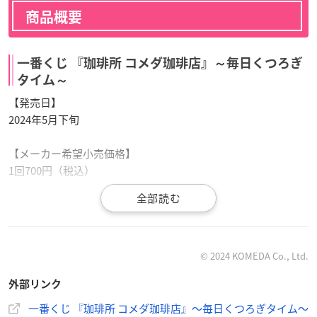
商品概要
一番くじ 『珈琲所 コメダ珈琲店』～毎日くつろぎ
タイム～
【発売日】
2024年5月下旬
【メーカー希望小売価格】
1回700円（税込）
☕˗ˏˋ 第2弾 発売決定 ˎˊ˗☕
© 2024 KOMEDA Co., Ltd.
一番くじ
『珈琲所 コメダ珈琲店』
外部リンク
～毎日くつろぎタイム～
2024年5月下旬発売予定です🏠💭
一番くじ 『珈琲所 コメダ珈琲店』～毎日くつろぎタイム～