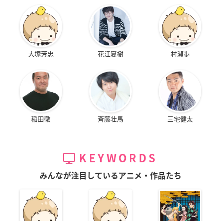
大塚芳忠
花江夏樹
村瀬歩
稲田徹
斉藤壮馬
三宅健太
KEYWORDS
みんなが注目しているアニメ・作品たち