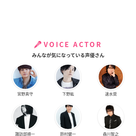
VOICE ACTOR
みんなが気になっている声優さん
宮野真守
下野紘
速水奨
諏訪部順一
鈴村健一
森川智之