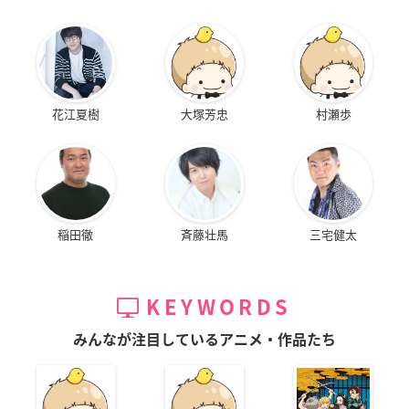
花江夏樹
大塚芳忠
村瀬歩
稲田徹
斉藤壮馬
三宅健太
KEYWORDS
みんなが注目しているアニメ・作品たち