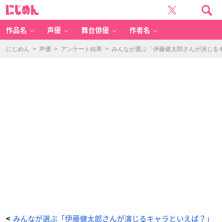
と
に
っ
じ
と
め
こ
ん
ハ
ム
作品名
声優
舞台俳優
作者名
太
郎
（タ
イ
にじめん
>
声優
>
アンケート結果
>
みんなが選ぶ「伊藤健太郎さんが演じるキャ
シ
ョ
ー
く
ん）
-
ア
ニ
メ
情
報
サ
イ
ト
に
じ
め
ん
みんなが選ぶ「伊藤健太郎さんが演じるキャラといえば？」
<