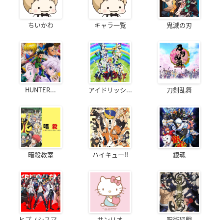
ちいかわ
キャラ一覧
鬼滅の刃
HUNTER...
アイドリッシ...
刀剣乱舞
暗殺教室
ハイキュー!!
銀魂
ヒプノシスマ...
サンリオ
呪術廻戦