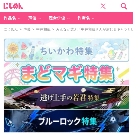
に
じ
め
ん
作品名
声優
舞台俳優
作者名
にじめん
>
声優
>
中井和哉
> みんなが選ぶ「中井和哉さんが演じるキャラといえ