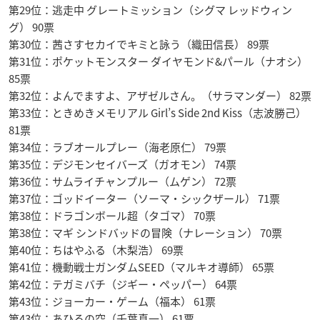
第29位：逃走中 グレートミッション（シグマ レッドウィン
グ） 90票
第30位：茜さすセカイでキミと詠う（織田信長） 89票
第31位：ポケットモンスター ダイヤモンド&パール（ナオシ）
85票
第32位：よんでますよ、アザゼルさん。（サラマンダー） 82票
第33位：ときめきメモリアル Girl’s Side 2nd Kiss（志波勝己）
81票
第34位：ラブオールプレー（海老原仁） 79票
第35位：デジモンセイバーズ（ガオモン） 74票
第36位：サムライチャンプルー（ムゲン） 72票
第37位：ゴッドイーター（ソーマ・シックザール） 71票
第38位：ドラゴンボール超（タゴマ） 70票
第38位：マギ シンドバッドの冒険（ナレーション） 70票
第40位：ちはやふる（木梨浩） 69票
第41位：機動戦士ガンダムSEED（マルキオ導師） 65票
第42位：テガミバチ（ジギー・ペッパー） 64票
第43位：ジョーカー・ゲーム（福本） 61票
第43位：あひるの空（千葉真一） 61票