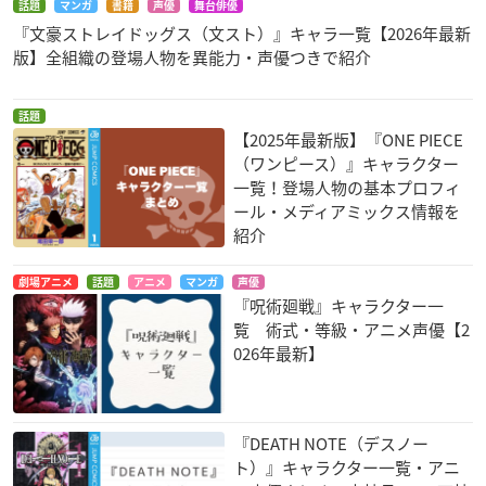
話題
マンガ
書籍
声優
舞台俳優
『文豪ストレイドッグス（文スト）』キャラ一覧【2026年最新
版】全組織の登場人物を異能力・声優つきで紹介
話題
【2025年最新版】『ONE PIECE
（ワンピース）』キャラクター
一覧！登場人物の基本プロフィ
ール・メディアミックス情報を
紹介
劇場アニメ
話題
アニメ
マンガ
声優
『呪術廻戦』キャラクター一
覧 術式・等級・アニメ声優【2
026年最新】
『DEATH NOTE（デスノー
ト）』キャラクター一覧・アニ