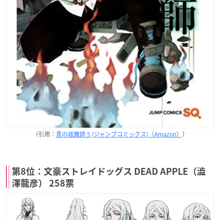
（引用：
青の祓魔師 5 (ジャンプコミックス)（Amazon）
）
第8位：文豪ストレイドッグス DEAD APPLE（澁
澤龍彦） 258票