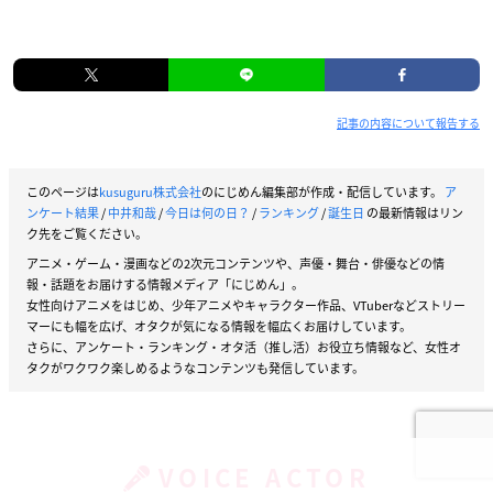
記事の内容について報告する
このページは
kusuguru株式会社
のにじめん編集部が作成・配信しています。
ア
ンケート結果
/
中井和哉
/
今日は何の日？
/
ランキング
/
誕生日
の最新情報はリン
ク先をご覧ください。
アニメ・ゲーム・漫画などの2次元コンテンツや、声優・舞台・俳優などの情
報・話題をお届けする情報メディア「にじめん」。
女性向けアニメをはじめ、少年アニメやキャラクター作品、VTuberなどストリー
マーにも幅を広げ、オタクが気になる情報を幅広くお届けしています。
さらに、アンケート・ランキング・オタ活（推し活）お役立ち情報など、女性オ
タクがワクワク楽しめるようなコンテンツも発信しています。
VOICE ACTOR