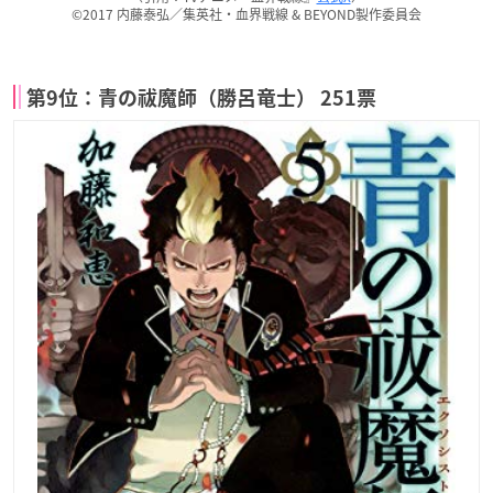
©2017 内藤泰弘／集英社・血界戦線 & BEYOND製作委員会
第9位：青の祓魔師（勝呂竜士） 251票