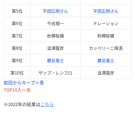
第5位
平田広明さん
平田広明さん
第6位
今吉翔一
ナレーション
第7位
秋樽桜備
秋樽桜備
第8位
澁澤龍彦
カッペリーニ降漬
第9位
勝呂竜士
勝呂竜士
第10位
ザップ・レンフロ
澁澤龍彦
前回からキープ＝青
TOP10入＝赤
※2022年の結果は
こちら