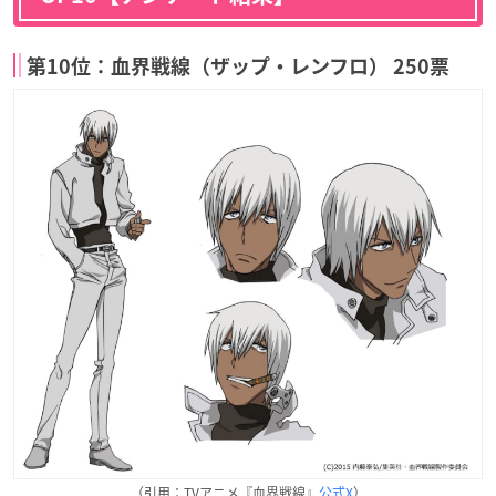
第10位：血界戦線（ザップ・レンフロ） 250票
（引用：TVアニメ『血界戦線』
公式X
）