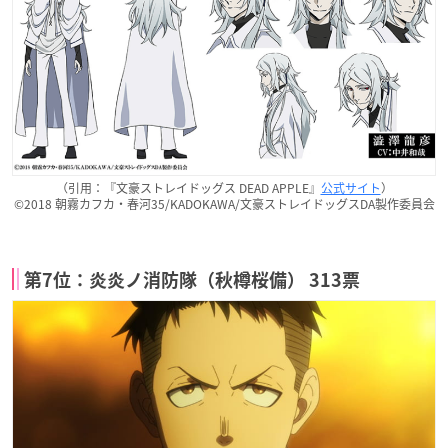
（引用：『文豪ストレイドッグス DEAD APPLE』
公式サイト
）
©2018 朝霧カフカ・春河35/KADOKAWA/文豪ストレイドッグスDA製作委員会
第7位：炎炎ノ消防隊（秋樽桜備） 313票