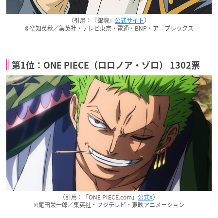
（引用：『銀魂』
公式サイト
）
©空知英秋／集英社・テレビ東京・電通・BNP・アニプレックス
第1位：ONE PIECE（ロロノア・ゾロ） 1302票
（引用：「ONE PIECE.com」
公式X
）
©尾田栄一郎／集英社・フジテレビ・東映アニメーション