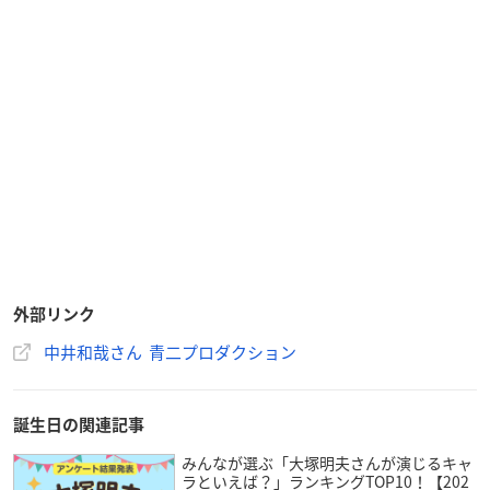
中井さんは兵庫県出身で現在青二プロダクションに所属してお
り、今年で56歳を迎えます。
声優になる前は公務員として働いてましたが、幼い頃に憧れて
いた声優という職業を思い出し、働きながら休日に養成所へ通
う生活をしていた中井さん。
声優としては1995年にデビューを果たしました。
「ONE PIECE」のロロノア・ゾロ役をはじめとしたアニメ・ゲ
ームのキャラクターを演じるほかにも、精力的にナレーション
の仕事もこなしている人気声優さんです！
外部リンク
中井和哉さん 青二プロダクション
誕生日の関連記事
みんなが選ぶ「大塚明夫さんが演じるキャ
ラといえば？」ランキングTOP10！【202