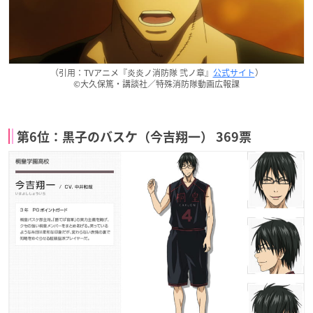
（引用：TVアニメ『炎炎ノ消防隊 弐ノ章』
公式サイト
）
©大久保篤・講談社／特殊消防隊動画広報課
第6位：黒子のバスケ（今吉翔一） 369票