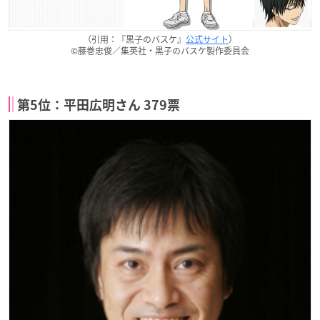
（引用：『黒子のバスケ』
公式サイト
）
©藤巻忠俊／集英社・黒子のバスケ製作委員会
第5位：平田広明さん 379票