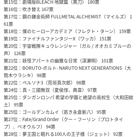
第15位：劇場版BLEACH 地獄篇（黒刀） 180票
第16位：吹き替え 167票
第17位：鋼の錬金術師 FULLMETAL ALCHEMIST（マイルズ） 1
61票
第18位：僕のヒーローアカデミア（フレクト・ターン） 159票
第19位：ファイナルファンタジーX（ワッカ） 151票
第20位：宇宙戦隊キュウレンジャー（ガル / オオカミブルーの
声） 126票
第21位：妖怪アパートの幽雅な日常（深瀬明） 101票
第22位：BORUTO-ボルト- NARUTO NEXT GENERATIONS（大
筒木ウラシキ） 98票
第22位：ペルソナ3（荒垣真次郎） 98票
第24位：真・三國無双（夏侯惇、典韋） 97票
第25位：ダンガンロンパ 希望の学園と絶望の高校生（大和田紋
土） 95票
第25位：ゴールデンカムイ（若き永倉新八） 95票
第27位：Fate/Grand Order（クー・フーリン〔プロトタイ
プ〕、ベオウルフ） 94票
第28位：夢王国と眠れる100人の王子様（ジェット） 92票