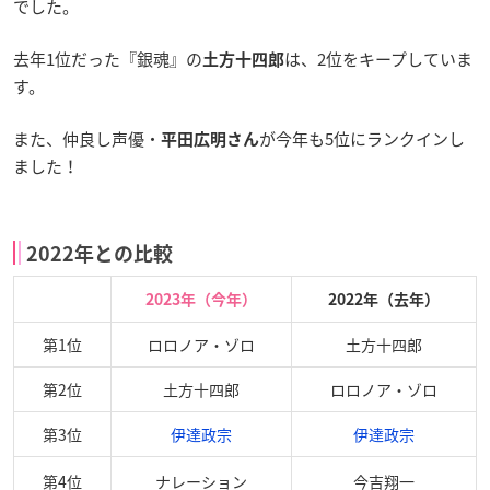
でした。
去年1位だった『銀魂』の
は、2位をキープしていま
土方十四郎
す。
また、仲良し声優・
が今年も5位にランクインし
平田広明さん
ました！
2022年との比較
2023年（今年）
2022年（去年）
第1位
ロロノア・ゾロ
土方十四郎
第2位
土方十四郎
ロロノア・ゾロ
第3位
伊達政宗
伊達政宗
第4位
ナレーション
今吉翔一