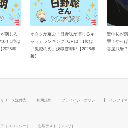
明が演じる
オタクが選ぶ「日野聡が演じるキ
畠中祐が
10！1位は
ャラ」ランキングTOP10！1位は
票！やっ
【2026年
『鬼滅の刃』煉󠄁獄杏寿郎【2026年
喜屋武暦
版】
スリリース送付先
利用規約
プライバシーポリシー
インフォマ
ケア［ココロジー］
心理テスト［シンリ］