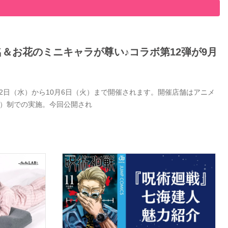
名＆お花のミニキャラが尊い♪コラボ第12弾が9月
9月2日（水）から10月6日（火）まで開催されます。開催店舗はアニメ
付）制での実施。今回公開され