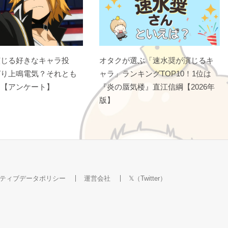
演じる好きなキャラ投
オタクが選ぶ「速水奨が演じるキ
ぱり上鳴電気？それとも
ャラ」ランキングTOP10！1位は
？【アンケート】
『炎の蜃気楼』直江信綱【2026年
版】
ティブデータポリシー
運営会社
𝕏（Twitter）