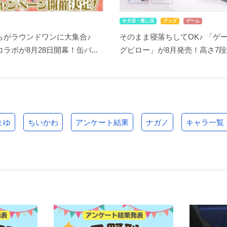
オタ活・推し活
グッズ
ゲーム
らがラウンドワンに大集合♪
そのまま寝落ちしてOK♪ 「ゲ
ラボが8月28日開幕！缶バ...
グピロー」が8月発売！高さ7段階
まゆ
ちいかわ
アンケート結果
ナガノ
キャラ一覧