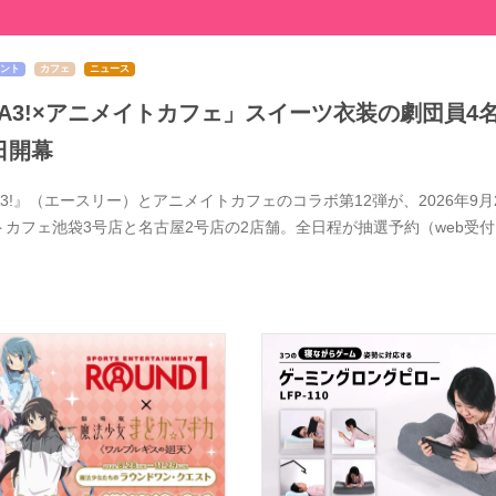
ント
カフェ
ニュース
A3!×アニメイトカフェ」スイーツ衣装の劇団員4
日開幕
A3!』（エースリー）とアニメイトカフェのコラボ第12弾が、2026年
トカフェ池袋3号店と名古屋2号店の2店舗。全日程が抽選予約（web受