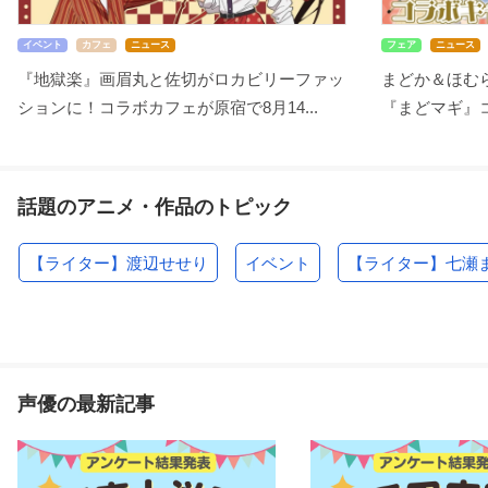
イベント
カフェ
ニュース
フェア
ニュース
『地獄楽』画眉丸と佐切がロカビリーファッ
まどか＆ほむ
ションに！コラボカフェが原宿で8月14...
『まどマギ』コ
話題のアニメ・作品のトピック
【ライター】渡辺せせり
イベント
【ライター】七瀬
声優の最新記事