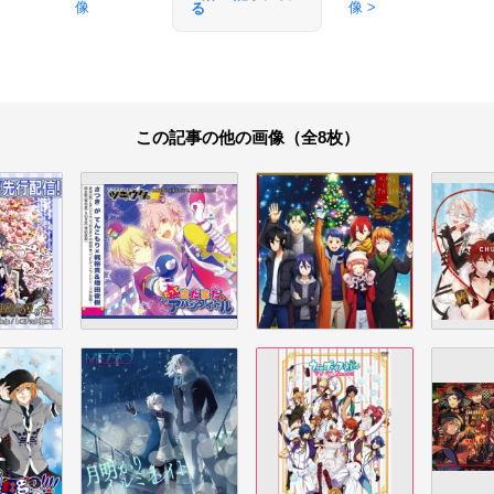
像
像 >
る
この記事の他の画像（全8枚）