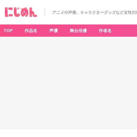
う
た
の
アニメや声優、キャラクターグッズなど女性の
☆
プ
リ
ン
ス
TOP
作品名
声優
舞台俳優
作者名
さ
ま
っ
♪
マ
ジ
L
O
V
E
2
0
0
0%
7
[D
V
D]
-
ア
ニ
メ
情
報
サ
イ
ト
に
じ
め
ん