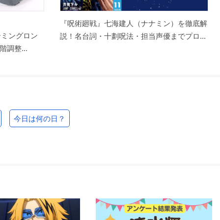
『呪術廻戦』七海建人（ナナミン）を徹底解
ーミングロン
説！名台詞・十劃呪法・担当声優までプロ...
調整...
今日は何の日？