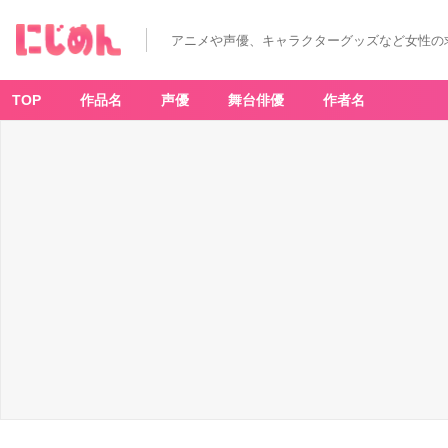
KI
N
G
アニメや声優、キャラクターグッズなど女性の
O
F
P
RI
S
TOP
作品名
声優
舞台俳優
作者名
M
X’m
a
s
W
in
te
r
E
y
e
s/
H
a
p
p
y
H
a
p
p
y
Bi
rt
h
d
a
y!
-
ア
ニ
メ
情
報
サ