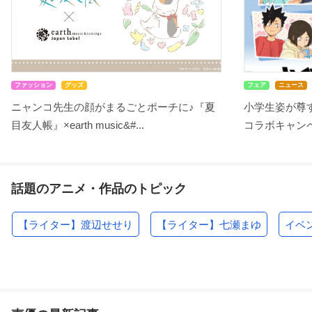
ファッション
グッズ
フェア
ニュース
ニャンコ先生の顔がまるごとポーチに♪『夏
小学生姿が尊す
目友人帳』×earth music&#...
コラボキャンペ
話題のアニメ・作品のトピック
【ライター】渡辺せせり
【ライター】七瀬まゆ
イベ