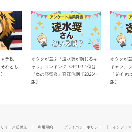
キャラ投
オタクが選ぶ「速水奨が演じるキ
オタクが
？それとも
ャラ」ランキングTOP10！1位は
キャラ」ラ
ト】
『炎の蜃気楼』直江信綱【2026年
『ダイヤの
版】
版】
スリリース送付先
利用規約
プライバシーポリシー
インフォマ