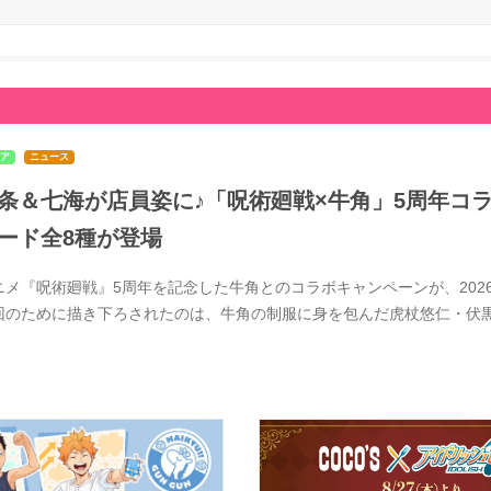
ア
ニュース
条＆七海が店員姿に♪「呪術廻戦×牛角」5周年コラ
ード全8種が登場
ニメ『呪術廻戦』5周年を記念した牛角とのコラボキャンペーンが、2026
回のために描き下ろされたのは、牛角の制服に身を包んだ虎杖悠仁・伏