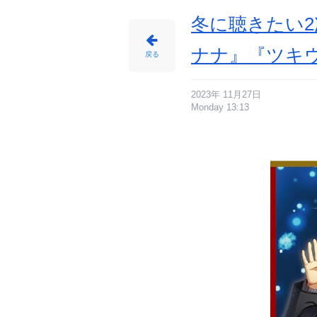
イ
ト
に
冬に聴きたい2
じ
め
ん
ナナ』『ツキ
戻る
2023年 11月27日
Monday 13:13