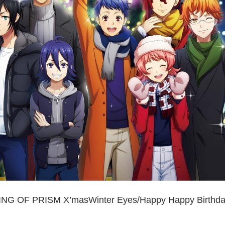
ING OF PRISM X’masWinter Eyes/Happy Happy Birthda