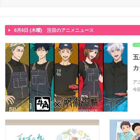
8月6日 (木曜) 注目のアニメニュース
フェ
五
カ
ア
今