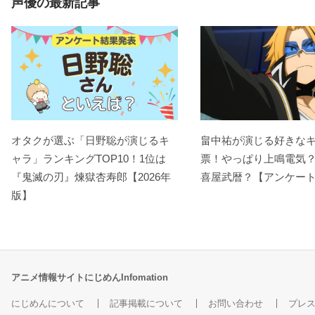
声優の最新記事
オタクが選ぶ「日野聡が演じるキ
畠中祐が演じる好きな
ャラ」ランキングTOP10！1位は
票！やっぱり上鳴電気
『鬼滅の刃』煉󠄁獄杏寿郎【2026年
喜屋武暦？【アンケー
版】
アニメ情報サイトにじめんInfomation
にじめんについて
記事掲載について
お問い合わせ
プレ