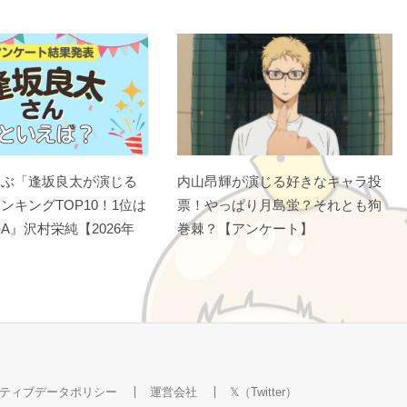
選ぶ「逢坂良太が演じる
内山昂輝が演じる好きなキャラ投
ンキングTOP10！1位は
票！やっぱり月島蛍？それとも狗
A』沢村栄純【2026年
巻棘？【アンケート】
ティブデータポリシー
運営会社
𝕏（Twitter）