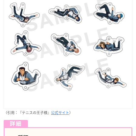
（引用：『テニスの王子様』
公式サイト
）
詳細