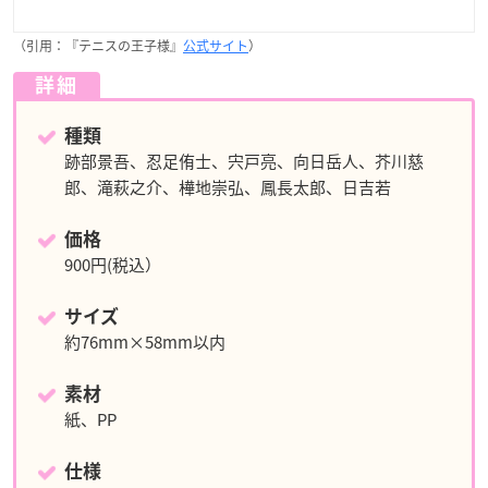
（引用：『テニスの王子様』
公式サイト
）
詳細
種類
跡部景吾、忍足侑士、宍戸亮、向日岳人、芥川慈
郎、滝萩之介、樺地崇弘、鳳長太郎、日吉若
価格
900円(税込）
サイズ
約76mm×58mm以内
素材
紙、PP
仕様