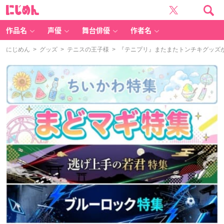
に
じ
め
ん
作品名
声優
舞台俳優
作者名
にじめん
>
グッズ
>
テニスの王子様
> 『テニプリ』またまたトンチキグッズ