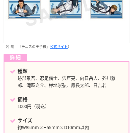
（引用：『テニスの王子様』
公式サイト
）
詳細
種類
跡部景吾、忍足侑士、宍戸亮、向日岳人、芥川慈
郎、滝萩之介、樺地崇弘、鳳長太郎、日吉若
価格
1000円（税込）
サイズ
約W85mm×H55mm×D10mm以内