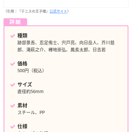
（引用：『テニスの王子様』
公式サイト
）
詳細
種類
跡部景吾、忍足侑士、宍戸亮、向日岳人、芥川慈
郎、滝萩之介、樺地崇弘、鳳長太郎、日吉若
価格
500円（税込）
サイズ
直径約56mm
素材
スチール、PP
仕様