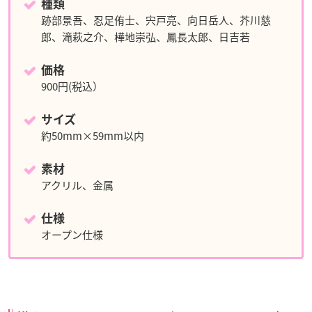
種類
跡部景吾、忍足侑士、宍戸亮、向日岳人、芥川慈
郎、滝萩之介、樺地崇弘、鳳長太郎、日吉若
価格
900円(税込）
サイズ
約50mm×59mm以内
素材
アクリル、金属
仕様
オープン仕様