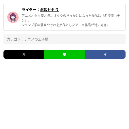
ライター：
渡辺せせり
アニメオタク歴20年。オタクのきっかけになった作品は『名探偵コナ
ン』。
ジャンプ系の漫画やそれを原作としたアニメ作品が特に好き。
カテゴリ :
テニスの王子様