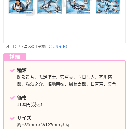
（引用：『テニスの王子様』
公式サイト
）
詳細
種類
跡部景吾、忍足侑士、宍戸亮、向日岳人、芥川慈
郎、滝萩之介、樺地崇弘、鳳長太郎、日吉若、集合
価格
1100円(税込）
サイズ
約H89mm×W127mm以内