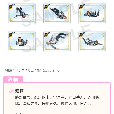
（引用：『テニスの王子様』
公式サイト
）
詳細
種類
跡部景吾、忍足侑士、宍戸亮、向日岳人、芥川慈
郎、滝萩之介、樺地崇弘、鳳長太郎、日吉若