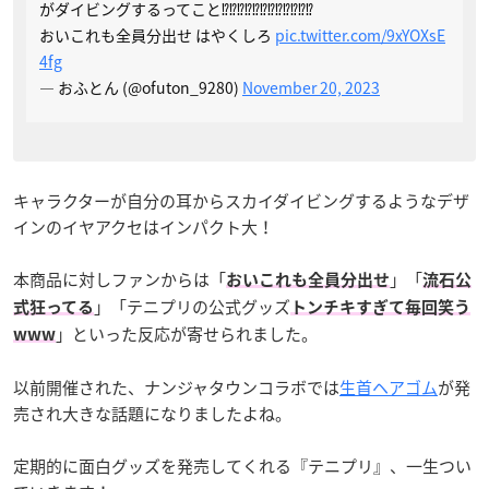
がダイビングするってこと⁉️⁉️⁉️⁉️⁉️⁉️⁉️⁉️⁉️⁉️⁉️⁉️
おいこれも全員分出せ はやくしろ
pic.twitter.com/9xYOXsE
4fg
— おふとん (@ofuton_9280)
November 20, 2023
キャラクターが自分の耳からスカイダイビングするようなデザ
インのイヤアクセはインパクト大！
本商品に対しファンからは「
」「
おいこれも全員分出せ
流石公
」「テニプリの公式グッズ
式狂ってる
トンチキすぎて毎回笑う
」といった反応が寄せられました。
www
以前開催された、ナンジャタウンコラボでは
生首ヘアゴム
が発
売され大きな話題になりましたよね。
定期的に面白グッズを発売してくれる『テニプリ』、一生つい