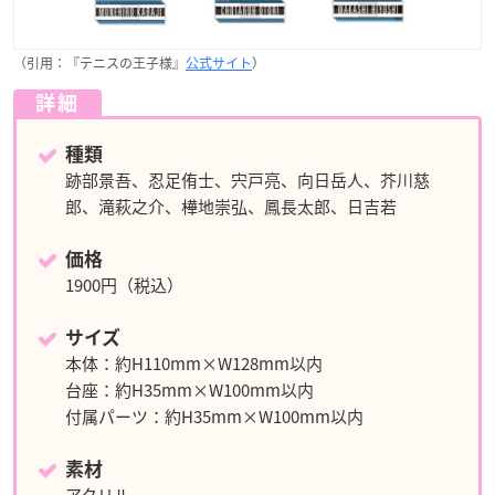
（引用：『テニスの王子様』
公式サイト
）
詳細
種類
跡部景吾、忍足侑士、宍戸亮、向日岳人、芥川慈
郎、滝萩之介、樺地崇弘、鳳長太郎、日吉若
価格
1900円（税込）
サイズ
本体：約H110mm×W128mm以内
台座：約H35mm×W100mm以内
付属パーツ：約H35mm×W100mm以内
素材