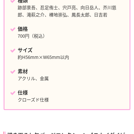
種類
跡部景吾、忍足侑士、宍戸亮、向日岳人、芥川慈
郎、滝萩之介、樺地崇弘、鳳長太郎、日吉若
価格
700円（税込）
サイズ
約H56mm×W65mm以内
素材
アクリル、金属
仕様
クローズド仕様