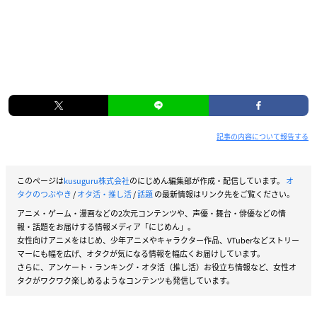
記事の内容について報告する
このページは
kusuguru株式会社
のにじめん編集部が作成・配信しています。
オ
タクのつぶやき
/
オタ活・推し活
/
話題
の最新情報はリンク先をご覧ください。
アニメ・ゲーム・漫画などの2次元コンテンツや、声優・舞台・俳優などの情
報・話題をお届けする情報メディア「にじめん」。
女性向けアニメをはじめ、少年アニメやキャラクター作品、VTuberなどストリー
マーにも幅を広げ、オタクが気になる情報を幅広くお届けしています。
さらに、アンケート・ランキング・オタ活（推し活）お役立ち情報など、女性オ
タクがワクワク楽しめるようなコンテンツも発信しています。