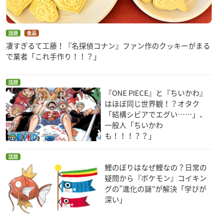
話題
食品
凄すぎるて工藤！『名探偵コナン』ファン作のクッキーがまる
で業者「これ手作り！！？」
話題
『ONE PIECE』と『ちいかわ』
はほぼ同じ世界観！？オタク
「結構シビアでエグい……」、
一般人「ちいかわ
も！！！？？」
話題
鯉のぼりはなぜ鯉なの？日常の
疑問から『ポケモン』コイキン
グの“進化の謎”が解決「学びが
深い」