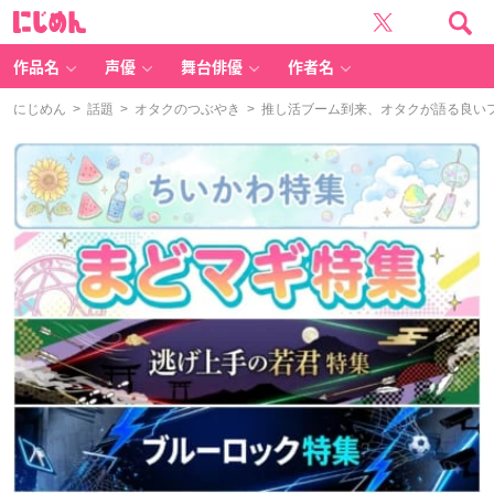
に
じ
め
ん
作品名
声優
舞台俳優
作者名
にじめん
>
話題
>
オタクのつぶやき
> 推し活ブーム到来、オタクが語る良い