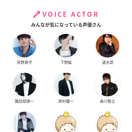
VOICE ACTOR
みんなが気になっている声優さん
宮野真守
下野紘
速水奨
諏訪部順一
鈴村健一
森川智之