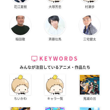
花江夏樹
大塚芳忠
村瀬歩
稲田徹
斉藤壮馬
三宅健太
KEYWORDS
みんなが注目しているアニメ・作品たち
ちいかわ
キャラ一覧
鬼滅の刃