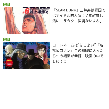
話題
『SLAM DUNK』三井寿は韓国で
はアイドル的人気！？素敵推し
活に「ヲタクに国境ないよね」
話題
コードネームは“ほろよい”『名
探偵コナン』黒の組織に入った
ら…の結果が辛辣「映画の中で
しにそう」