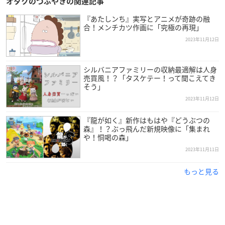
オタクのつぶやきの関連記事
『あたしンち』実写とアニメが奇跡の融
合！メンチカツ作画に「究極の再現」
2023年11月12日
シルバニアファミリーの収納最適解は人身
売買風！？「タスケテー！って聞こえてき
そう」
2023年11月12日
『龍が如く』新作はもはや『どうぶつの
森』！？ぶっ飛んだ新規映像に「集まれ
や！恫喝の森」
2023年11月11日
もっと見る