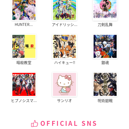
HUNTER...
アイドリッシ...
刀剣乱舞
暗殺教室
ハイキュー!!
銀魂
ヒプノシスマ...
サンリオ
呪術廻戦
OFFICIAL SNS