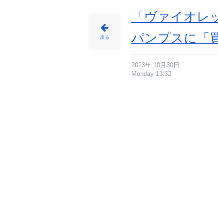
EI
T
キ
「ヴァイオレッ
ン
ト
ハ
イ
パンプスに「
ト」
戻る
-
ア
ニ
メ
情
報
2023年 10月30日
サ
Monday 13:32
イ
ト
に
じ
め
ん