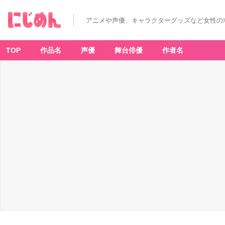
「M
A
Y
アニメや声優、キャラクターグッズなど女性の
L
A
×
ヴ
ァ
TOP
作品名
声優
舞台俳優
作者名
イ
オ
レ
ッ
ト・
エ
ヴ
ァ
ー
ガ
ー
デ
ン」
ア
イ
コ
ニ
ッ
ク
シ
ュ
ー
ズ
オ
ブ
ジ
ェ
パ
ン
プ
ス
「K
IN
D
H