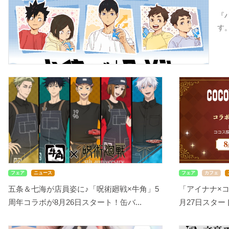
『
す
フェア
ニュース
フェア
カフェ
五条＆七海が店員姿に♪「呪術廻戦×牛角」5
「アイナナ×
周年コラボが8月26日スタート！缶バ...
月27日スタート！