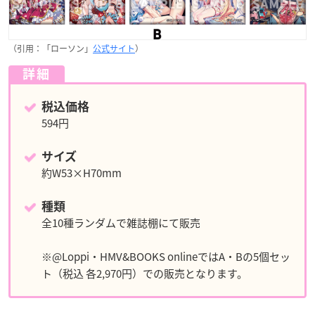
（引用：「ローソン」
公式サイト
）
詳細
税込価格
594円
サイズ
約W53×H70mm
種類
全10種ランダムで雑誌棚にて販売
※@Loppi・HMV&BOOKS onlineではA・Bの5個セッ
ト（税込 各2,970円）での販売となります。