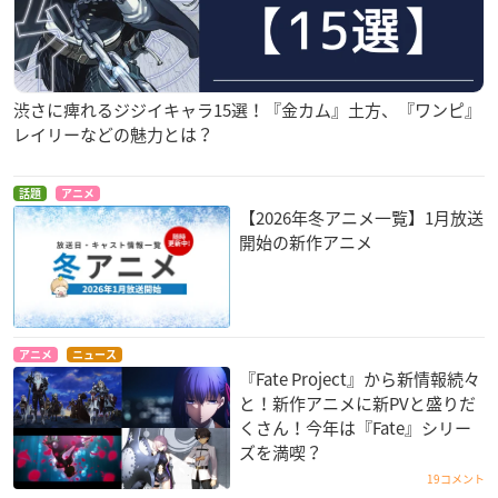
渋さに痺れるジジイキャラ15選！『金カム』土方、『ワンピ』
レイリーなどの魅力とは？
話題
アニメ
【2026年冬アニメ一覧】1月放送
開始の新作アニメ
アニメ
ニュース
『Fate Project』から新情報続々
と！新作アニメに新PVと盛りだ
くさん！今年は『Fate』シリー
ズを満喫？
19コメント