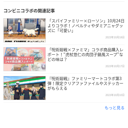
— 【公式】Fate/Grand Order (@fgoproject)
October 25, 20
コンビニコラボの関連記事
23
「スパイファミリー×ローソン」10月24日
よりコラボ！ノベルティやダミアニャグッ
ズに「可愛い」
2023年10月18日
「呪術廻戦×ファミマ」コラボ商品購入レ
ポート！“虎杖悠仁の肉団子鍋風スープ”な
どの味は？
2023年10月17日
『呪術廻戦』ファミリーマートコラボ第3
弾！限定クリアファファイルやステッカー
がもらえる
2023年10月10日
もっと見る