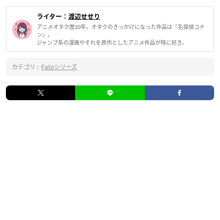
ライター：
渡辺せせり
アニメオタク歴20年。オタクのきっかけになった作品は『名探偵コナ
ン』。
ジャンプ系の漫画やそれを原作としたアニメ作品が特に好き。
カテゴリ :
Fateシリーズ