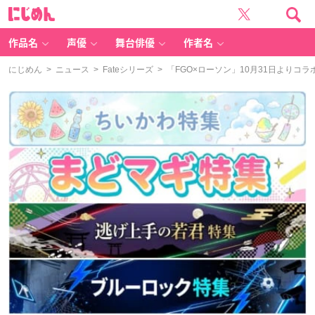
に
じ
め
ん
作品名
声優
舞台俳優
作者名
にじめん
>
ニュース
>
Fateシリーズ
> 「FGO×ローソン」10月31日より