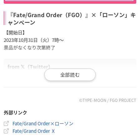
『Fate/Grand Order（FGO）』×「ローソン」キ
ャンペーン
【開始日】
2023年10月31日（火）7時〜
景品がなくなり次第終了
【カルデア広報局より】
2023年10月31日(火)より
#ローソン
にてキャンペーンの開
催が決定！
©TYPE-MOON / FGO PROJECT
「岡田以蔵」「カルナ」「カーマ」の描き下ろしイラスト
外部リンク
を使用したオリジナルグッズなどが多数登場いたします。
キャンペーン開始まで、今しばらくお待ちください！
Fate/Grand Order×ローソン
詳しくは→
https://t.co/AsvBpQDS3x
#FGO
pic.twitter.com/
Fate/Grand Order X
InaTkoL1uI