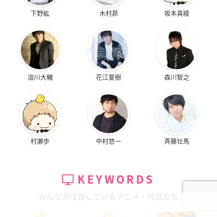
下野紘
木村昴
坂本真綾
浪川大輔
花江夏樹
森川智之
村瀬歩
中村悠一
斉藤壮馬
KEYWORDS
みんなが注目しているアニメ・作品たち