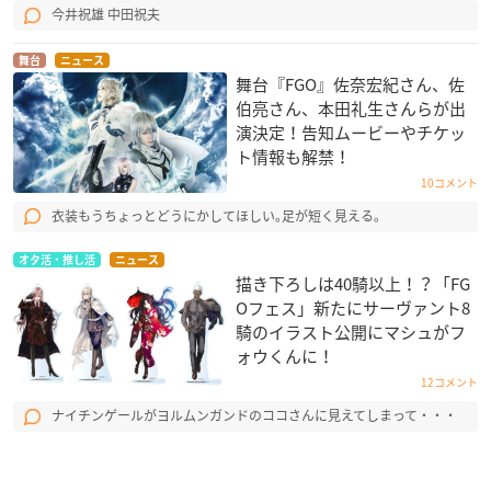
今井祝雄 中田祝夫
舞台
ニュース
舞台『FGO』佐奈宏紀さん、佐
伯亮さん、本田礼生さんらが出
演決定！告知ムービーやチケッ
ト情報も解禁！
10コメント
衣装もうちょっとどうにかしてほしい｡足が短く見える｡
オタ活・推し活
ニュース
描き下ろしは40騎以上！？「FG
Oフェス」新たにサーヴァント8
騎のイラスト公開にマシュがフ
ォウくんに！
12コメント
ナイチンゲールがヨルムンガンドのココさんに見えてしまって・・・