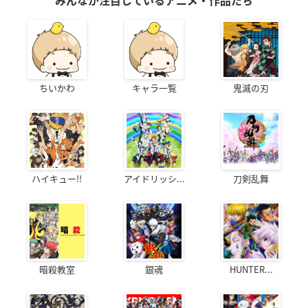
みんなが注目しているアニメ・作品たち
ちいかわ
キャラ一覧
鬼滅の刃
ハイキュー!!
アイドリッシ...
刀剣乱舞
暗殺教室
銀魂
HUNTER...