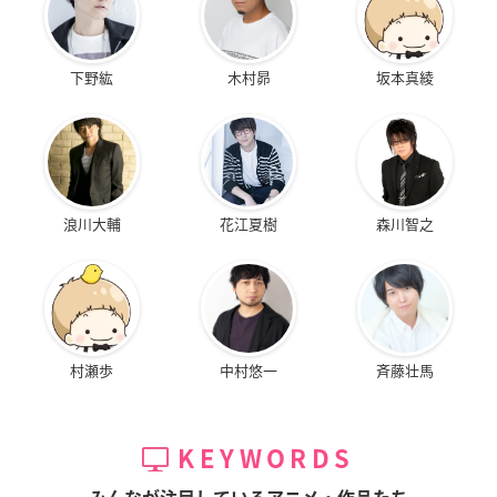
下野紘
木村昴
坂本真綾
浪川大輔
花江夏樹
森川智之
村瀬歩
中村悠一
斉藤壮馬
KEYWORDS