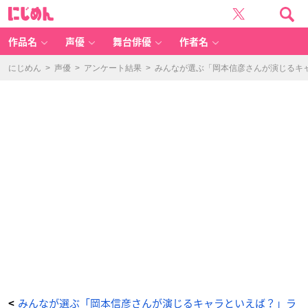
鬼
に
滅
じ
の
め
刃
ん
（不
死
作品名
声優
舞台俳優
作者名
川
玄
弥）
-
にじめん
>
声優
>
アンケート結果
>
みんなが選ぶ「岡本信彦さんが演じるキャラ
ア
ニ
メ
情
報
サ
イ
ト
に
じ
め
ん
みんなが選ぶ「岡本信彦さんが演じるキャラといえば？」ラ
<