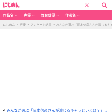
東
に
京
じ
リ
め
ベ
ん
ン
ジ
作品名
声優
舞台俳優
作者名
ャ
ー
ズ
（三
にじめん
>
声優
>
アンケート結果
>
みんなが選ぶ「岡本信彦さんが演じるキャラ
途
春
千
夜）
-
ア
ニ
メ
情
報
サ
イ
ト
に
じ
め
ん
みんなが選ぶ「岡本信彦さんが演じるキャラといえば？」ラ
<