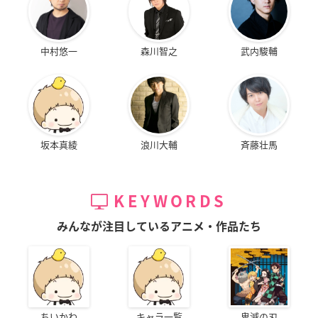
中村悠一
森川智之
武内駿輔
坂本真綾
浪川大輔
斉藤壮馬
KEYWORDS
みんなが注目しているアニメ・作品たち
ちいかわ
キャラ一覧
鬼滅の刃