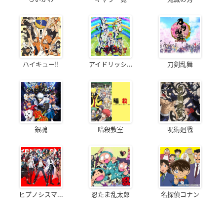
ハイキュー!!
アイドリッシ...
刀剣乱舞
銀魂
暗殺教室
呪術廻戦
ヒプノシスマ...
忍たま乱太郎
名探偵コナン