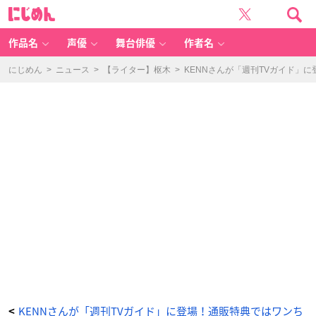
週
に
刊
じ
T
め
V
ん
ガ
イ
作品名
声優
舞台俳優
作者名
ド
1
1
月
にじめん
>
ニュース
>
【ライター】枢木
>
KENNさんが「週刊TVガイド」
1
0
日
号
-
ア
ニ
メ
情
報
サ
イ
ト
に
じ
め
ん
KENNさんが「週刊TVガイド」に登場！通販特典ではワンち
<