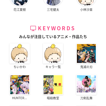
花江夏樹
三宅健太
小林沙苗
KEYWORDS
みんなが注目しているアニメ・作品たち
ちいかわ
キャラ一覧
鬼滅の刃
HUNTER...
暗殺教室
刀剣乱舞