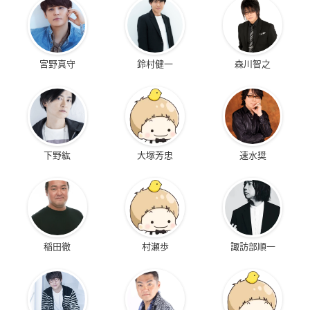
宮野真守
鈴村健一
森川智之
下野紘
大塚芳忠
速水奨
稲田徹
村瀬歩
諏訪部順一