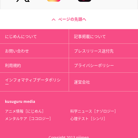
ページの先頭へ
にじめんについて
記事掲載について
お問い合わせ
プレスリリース送付先
利用規約
プライバシーポリシー
インフォマティブデータポリシ
運営会社
ー
kusuguru
media
アニメ情報［にじめん］
科学ニュース［ナゾロジー］
メンタルケア［ココロジー］
心理テスト［シンリ］
Copyright 2013 nijimen.