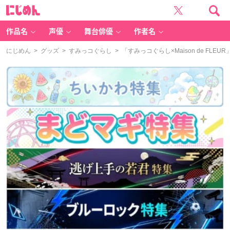
に
じ
め
ん
作品名
声優
舞台俳優
作者名
にじめん
>
グッズ
>
すみっコぐらし
> 「すみっコぐらし×Maison de F