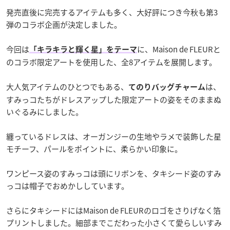
発売直後に完売するアイテムも多く、大好評につき今秋も第3
弾のコラボ企画が決定しました。
今回は
に、Maison de FLEURと
「キラキラと輝く星」をテーマ
のコラボ限定アートを使用した、全8アイテムを展開します。
大人気アイテムのひとつでもある、
は、
てのりバッグチャーム
すみっコたちがドレスアップした限定アートの姿をそのままぬ
いぐるみにしました。
纏っているドレスは、オーガンジーの生地やラメで装飾した星
モチーフ、パールをポイントに、柔らかい印象に。
ワンピース姿のすみっコは頭にリボンを、タキシード姿のすみ
っコは帽子でおめかししています。
さらにタキシードにはMaison de FLEURのロゴをさりげなく箔
プリントしました。細部までこだわった小さくて愛らしいすみ