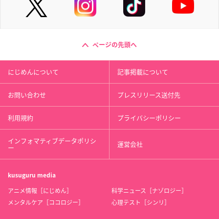
ページの先頭へ
にじめんについて
記事掲載について
お問い合わせ
プレスリリース送付先
利用規約
プライバシーポリシー
インフォマティブデータポリシ
運営会社
ー
kusuguru
media
アニメ情報［にじめん］
科学ニュース［ナゾロジー］
メンタルケア［ココロジー］
心理テスト［シンリ］