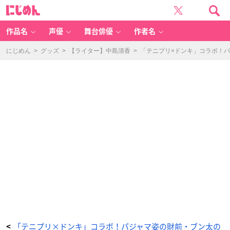
『新
に
テ
じ
ニ
め
ス
ん
の
王
作品名
声優
舞台俳優
作者名
子
様』
×
「ド
にじめん
>
グッズ
>
【ライター】中島清香
>
「テニプリ×ドンキ」コラボ！
ン・
キ
ホ
ー
テ」
コ
ラ
ボ
グ
ッ
ズ
第
3
弾
-
ア
ニ
メ
情
報
サ
イ
ト
に
じ
め
ん
「テニプリ×ドンキ」コラボ！パジャマ姿の財前・ブン太の
<