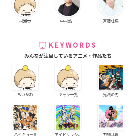
村瀬歩
中村悠一
斉藤壮馬
KEYWORDS
みんなが注目しているアニメ・作品たち
ちいかわ
キャラ一覧
鬼滅の刃
ハイキュー!!
アイドリッシ...
刀剣乱舞