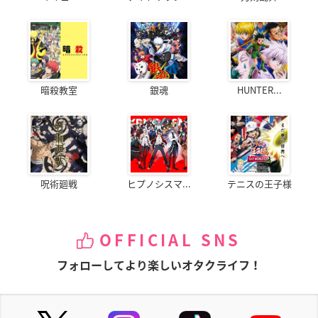
暗殺教室
銀魂
HUNTER...
呪術廻戦
ヒプノシスマ...
テニスの王子様
OFFICIAL SNS
フォローしてより楽しいオタクライフ！