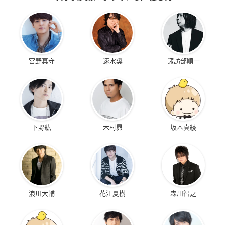
宮野真守
速水奨
諏訪部順一
下野紘
木村昴
坂本真綾
浪川大輔
花江夏樹
森川智之