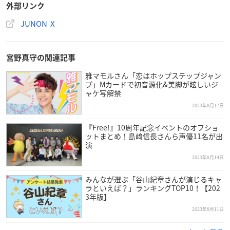
外部リンク
JUNON X
＼重大発表②／
#JUNON
11月号 の通常版では
#宮野真守
さんと
#雅マモル
さんがJUNON初コラボレーションで裏表
紙をジャックします！
@miyanomamoru_PR
宮野真守の関連記事
9月21日発売！お楽しみに🍍
pic.twitter.com/qWHz1xMaX5
雅マモルさん「恋はホップステップジャン
— JUNON(ジュノン)編集部 (@JUNON_jp)
August 24, 2023
プ」Mカードで初音源化&美脚が眩しいジ
ャケ写解禁
2023年8月17日
『Free!』10周年記念イベントのオフショ
ットまとめ！島﨑信長さんら声優11名が出
演
2023年8月14日
みんなが選ぶ「谷山紀章さんが演じるキャ
ラといえば？」ランキングTOP10！【202
3年版】
2023年8月11日