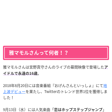
雅マモルさんって何者！？
雅マモルさんは宮野真守さんのライブの幕間映像で登場した
ア
。
イドルで永遠の16歳
2018年8月20日には音楽番組『おげんさんといっしょ』にて
地
上波デビュー
を果たし、Twitterのトレンド世界1位を獲得しま
した！
9月13日（水）には人気楽曲「
」
恋はホップステップジャンプ