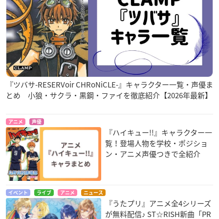
『ツバサ-RESERVoir CHRoNiCLE-』キャラクター一覧・声優ま
とめ 小狼・サクラ・黒鋼・ファイを徹底紹介【2026年最新】
アニメ
声優
『ハイキュー!!』キャラクター一
覧！登場人物を学校・ポジショ
ン・アニメ声優つきで全紹介
イベント
ライブ
アニメ
ニュース
『うたプリ』アニメ全4シリーズ
が無料配信♪ ST☆RISH新曲「PR