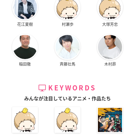
花江夏樹
村瀬歩
大塚芳忠
稲田徹
斉藤壮馬
木村昴
KEYWORDS
みんなが注目しているアニメ・作品たち