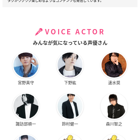
タクがワクワク楽しめるようなコンテンツも発信しています。
VOICE ACTOR
みんなが気になっている声優さん
宮野真守
下野紘
速水奨
諏訪部順一
鈴村健一
森川智之