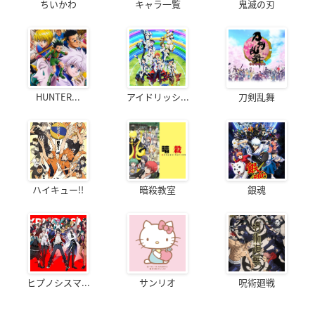
ちいかわ
キャラ一覧
鬼滅の刃
HUNTER...
アイドリッシ...
刀剣乱舞
ハイキュー!!
暗殺教室
銀魂
ヒプノシスマ...
サンリオ
呪術廻戦