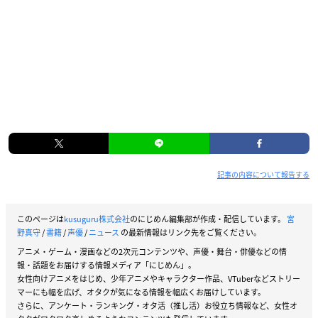
記事の内容について報告する
このページは
kusuguru株式会社
のにじめん編集部が作成・配信しています。
宮
野真守
/
書籍
/
声優
/
ニュース
の最新情報はリンク先をご覧ください。
アニメ・ゲーム・漫画などの2次元コンテンツや、声優・舞台・俳優などの情
報・話題をお届けする情報メディア「にじめん」。
女性向けアニメをはじめ、少年アニメやキャラクター作品、VTuberなどストリー
マーにも幅を広げ、オタクが気になる情報を幅広くお届けしています。
さらに、アンケート・ランキング・オタ活（推し活）お役立ち情報など、女性オ