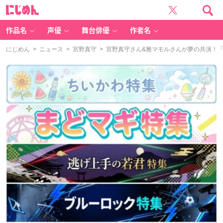
に
じ
め
ん
作品名
声優
舞台俳優
作者名
にじめん
>
ニュース
>
宮野真守
> 宮野真守さん&雅マモルさんが夢の共演！「