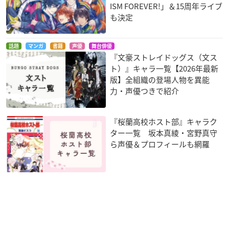
ISM FOREVER!」＆15周年ライブ
も決定
話題
マンガ
書籍
声優
舞台俳優
『文豪ストレイドッグス（文ス
ト）』キャラ一覧【2026年最新
版】全組織の登場人物を異能
力・声優つきで紹介
『桜蘭高校ホスト部』キャラク
ター一覧 坂本真綾・宮野真守
ら声優＆プロフィールも網羅