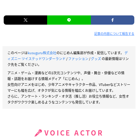
記事の内容について報告する
このページは
kusuguru株式会社
のにじめん編集部が作成・配信しています。
デ
ィズニー ツイステッドワンダーランド
/
ファッション
/
グッズ
の最新情報はリン
ク先をご覧ください。
アニメ・ゲーム・漫画などの2次元コンテンツや、声優・舞台・俳優などの情
報・話題をお届けする情報メディア「にじめん」。
女性向けアニメをはじめ、少年アニメやキャラクター作品、VTuberなどストリー
マーにも幅を広げ、オタクが気になる情報を幅広くお届けしています。
さらに、アンケート・ランキング・オタ活（推し活）お役立ち情報など、女性オ
タクがワクワク楽しめるようなコンテンツも発信しています。
VOICE ACTOR