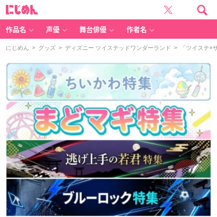
に
じ
め
ん
作品名
声優
舞台俳優
作者名
にじめん
>
グッズ
>
ディズニー ツイステッドワンダーランド
> 「ツイステ×