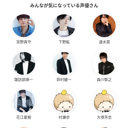
みんなが気になっている声優さん
宮野真守
下野紘
速水奨
諏訪部順一
鈴村健一
森川智之
花江夏樹
村瀬歩
大塚芳忠