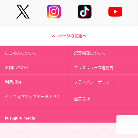
ページの先頭へ
にじめんについて
記事掲載について
お問い合わせ
プレスリリース送付先
利用規約
プライバシーポリシー
インフォマティブデータポリシ
運営会社
ー
kusuguru
media
アニメ情報［にじめん］
科学ニュース［ナゾロジー］
メンタルケア［ココロジー］
心理テスト［シンリ］