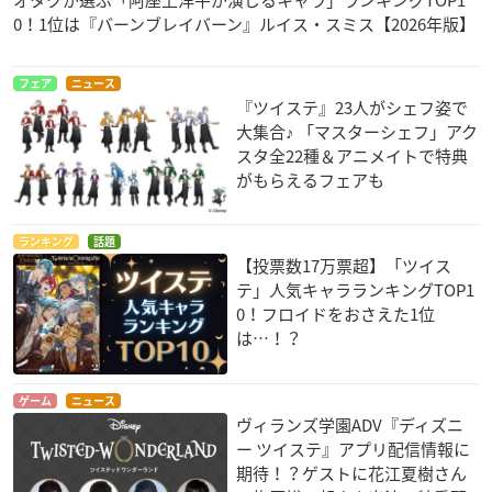
オタクが選ぶ「阿座上洋平が演じるキャラ」ランキングTOP1
0！1位は『バーンブレイバーン』ルイス・スミス【2026年版】
フェア
ニュース
『ツイステ』23人がシェフ姿で
大集合♪ 「マスターシェフ」アク
スタ全22種＆アニメイトで特典
がもらえるフェアも
ランキング
話題
【投票数17万票超】「ツイス
テ」人気キャラランキングTOP1
0！フロイドをおさえた1位
は…！？
ゲーム
ニュース
ヴィランズ学園ADV『ディズニ
ー ツイステ』アプリ配信情報に
期待！？ゲストに花江夏樹さん