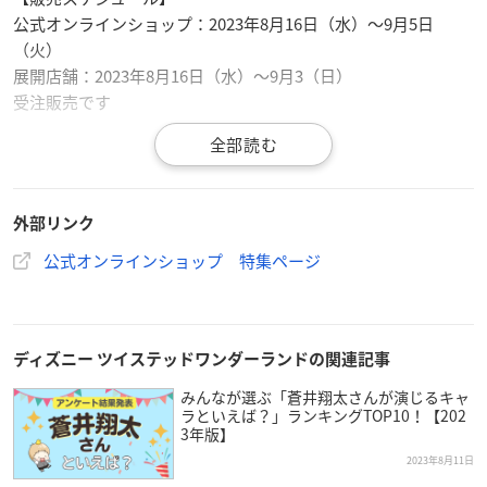
公式オンラインショップ：2023年8月16日（水）～9月5日
（火）
展開店舗：2023年8月16日（水）～9月3（日）
受注販売です
【商品お渡し予定日】
2023年12月下旬以降順次お届け予定
※商品お届け予定日は前後する可能性があります。
外部リンク
【サンプル設置店舗】
公式オンラインショップ 特集ページ
・サマンサタバサプチチョイス 髙島屋横浜店
・サマンサタバサプチチョイス ジェイアール京都伊勢丹店
・サマンサタバサプチチョイス ジェイアール名古屋タカシマ
ヤ店
ディズニー ツイステッドワンダーランドの関連記事
・サマンサタバサプチチョイス 阪急うめだ本店
みんなが選ぶ「蒼井翔太さんが演じるキャ
・サマンサタバサプチチョイス アミュエスト店
ラといえば？」ランキングTOP10！【202
3年版】
2023年8月11日