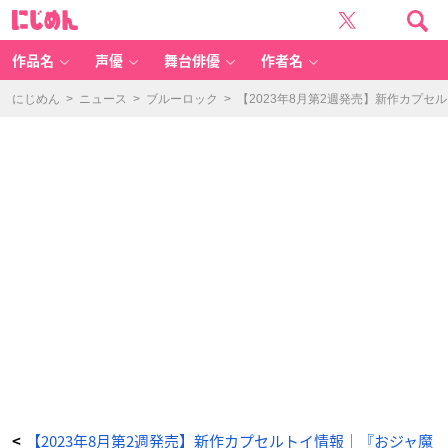
夜
に
は
じ
猫
め
と
ん
い
っ
作品名
声優
舞台俳優
作者名
し
ょ
×
サ
にじめん
>
ニュース
>
ブルーロック
>
【2023年8月第2週発売】新作カプセ
ン
リ
オ
キ
ャ
ラ
ク
タ
ー
ズ
ス
ペ
シ
ャ
ル
ラ
バ
ー
マ
ス
コ
ッ
ト
-
ア
ニ
メ
情
報
サ
イ
ト
に
じ
【2023年8月第2週発売】新作カプセルトイ情報｜『おジャ魔
<
め