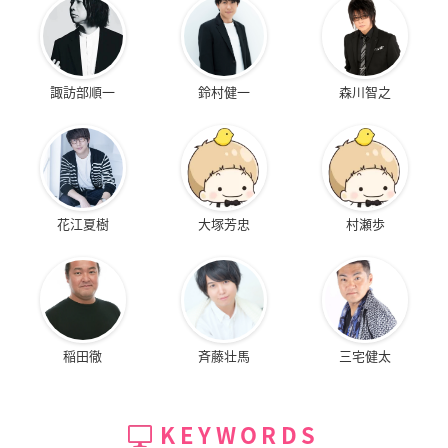
諏訪部順一
鈴村健一
森川智之
花江夏樹
大塚芳忠
村瀬歩
稲田徹
斉藤壮馬
三宅健太
KEYWORDS