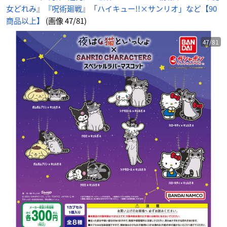
ん
女どれみ』『呪術廻戦』「ハイキュー!!×サンリオ」など【90
商品以上】
(画像 47/81)
47/81