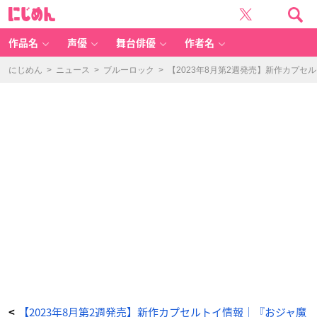
ひ
に
ろ
じ
が
め
る
ん
ス
カ
作品名
声優
舞台俳優
作者名
イ！
プ
リ
キ
にじめん
>
ニュース
>
ブルーロック
>
【2023年8月第2週発売】新作カプセ
ュ
ア
プ
リ
キ
ュ
ア
エ
ア
ー
セ
レ
ク
シ
ョ
ン
-
ア
ニ
メ
情
報
サ
イ
ト
に
じ
め
ん
【2023年8月第2週発売】新作カプセルトイ情報｜『おジャ魔
<