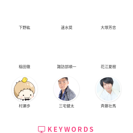
下野紘
速水奨
大塚芳忠
稲田徹
諏訪部順一
花江夏樹
村瀬歩
三宅健太
斉藤壮馬
KEYWORDS